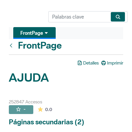
FrontPage
FrontPage
Atrás
Detalles
Imprimir
AJUDA
252847 Accesos
La valoración media es de 0 estrellas de 
-
0.0
Páginas secundarias (2)