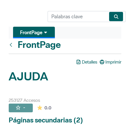
FrontPage
FrontPage
Atrás
Detalles
Imprimir
AJUDA
253127 Accesos
La valoración media es de 0 estrellas de 
-
0.0
Páginas secundarias (2)