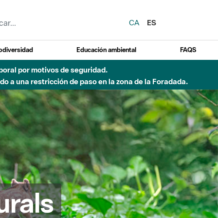
CA
ES
odiversidad
Educación ambiental
FAQS
emporal por motivos de seguridad.
o a una restricción de paso en la zona de la Foradada.
urals