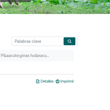
P&aacute;ginas hu&eacute;rfanas
Detalles
Imprimir