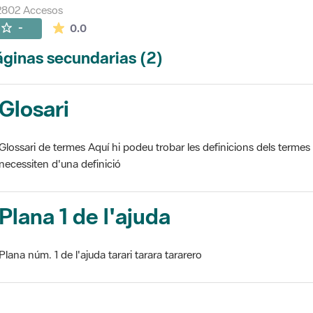
2802 Accesos
La valoración media es de 0 estrellas de 5.
-
0.0
ginas secundarias (2)
Glosari
Glossari de termes Aquí hi podeu trobar les definicions dels termes
necessiten d'una definició
Plana 1 de l'ajuda
Plana núm. 1 de l'ajuda tarari tarara tararero