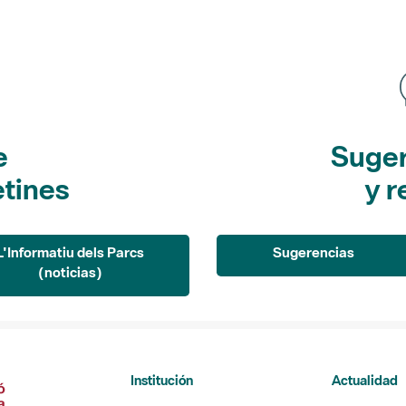
e
Suger
etines
y r
L'Informatiu dels Parcs
Sugerencias
(noticias)
Institución
Actualidad