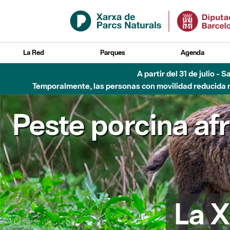
Saltar al contenido principal
La Red
Parques
Agenda
A partir del 31 de julio - 
Temporalmente, las personas con movilidad reducida no
Peste porcina af
La X