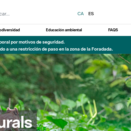
CA
ES
odiversidad
Educación ambiental
FAQS
emporal por motivos de seguridad.
o a una restricción de paso en la zona de la Foradada.
urals