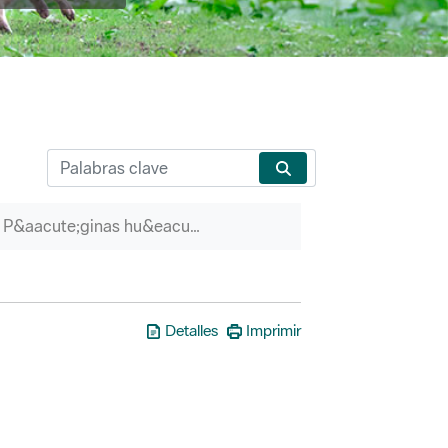
P&aacute;ginas hu&eacute;rfanas
Detalles
Imprimir