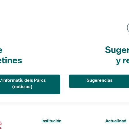
e
Suger
etines
y r
L'Informatiu dels Parcs
Sugerencias
(noticias)
Institución
Actualidad