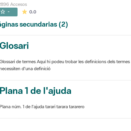
2896 Accesos
La valoración media es de 0 estrellas de 5.
-
0.0
ginas secundarias (2)
Glosari
Glossari de termes Aquí hi podeu trobar les definicions dels termes
necessiten d'una definició
Plana 1 de l'ajuda
Plana núm. 1 de l'ajuda tarari tarara tararero