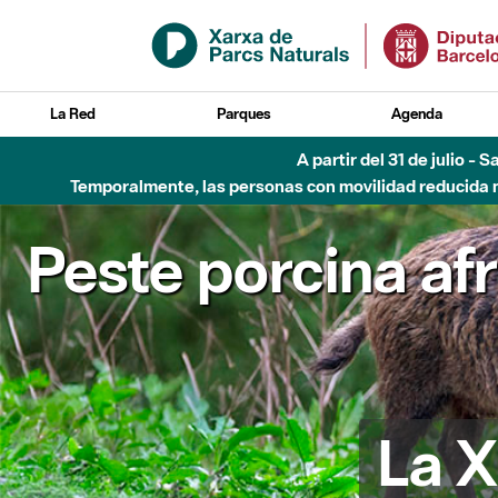
Saltar al contenido principal
La Red
Parques
Agenda
A partir del 31 de julio - 
Temporalmente, las personas con movilidad reducida no
Peste porcina af
La X