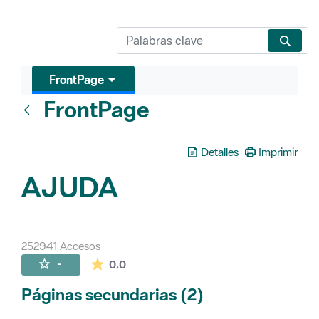
FrontPage
FrontPage
Atrás
Detalles
Imprimir
AJUDA
252941 Accesos
La valoración media es de 0 estrellas de 
-
0.0
Páginas secundarias (2)