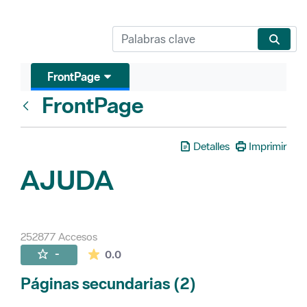
FrontPage
FrontPage
Atrás
Detalles
Imprimir
AJUDA
252877 Accesos
La valoración media es de 0 estrellas de 
-
0.0
Páginas secundarias (2)