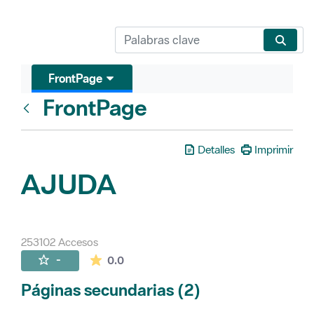
FrontPage
FrontPage
Atrás
Detalles
Imprimir
AJUDA
253102 Accesos
La valoración media es de 0 estrellas de 
-
0.0
Páginas secundarias (2)