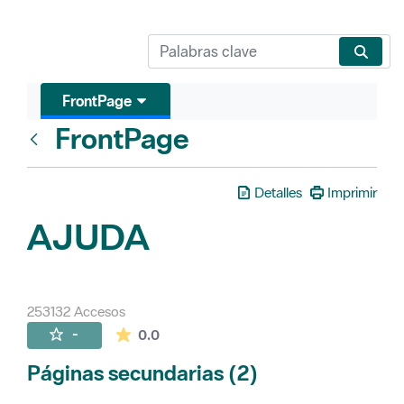
FrontPage
FrontPage
Atrás
Detalles
Imprimir
AJUDA
253132 Accesos
La valoración media es de 0 estrellas de 
-
0.0
Páginas secundarias (2)