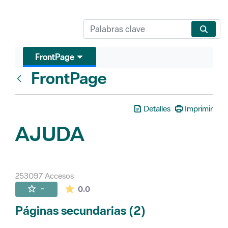
FrontPage
FrontPage
Atrás
Detalles
Imprimir
AJUDA
253097 Accesos
La valoración media es de 0 estrellas de 
-
0.0
Páginas secundarias (2)