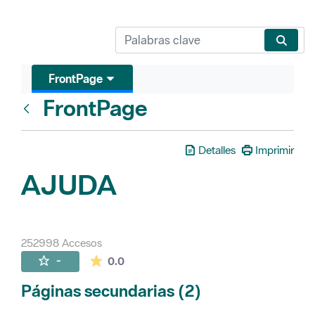
FrontPage
FrontPage
Atrás
Detalles
Imprimir
AJUDA
252998 Accesos
La valoración media es de 0 estrellas de 
-
0.0
Páginas secundarias (2)