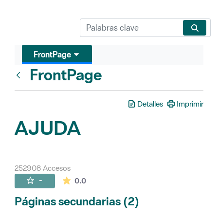
FrontPage
FrontPage
Atrás
Detalles
Imprimir
AJUDA
252908 Accesos
La valoración media es de 0 estrellas de 
-
0.0
Páginas secundarias (2)