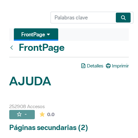
FrontPage
FrontPage
Atrás
Detalles
Imprimir
AJUDA
252908 Accesos
La valoración media es de 0 estrellas de 
-
0.0
Páginas secundarias (2)