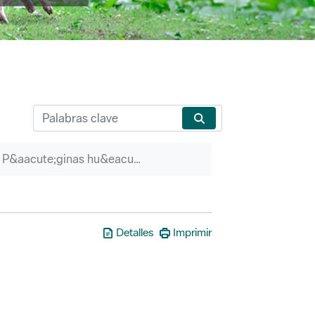
P&aacute;ginas hu&eacute;rfanas
Detalles
Imprimir