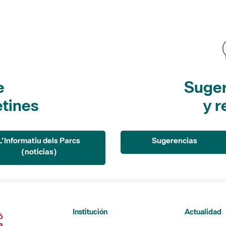
e
Suger
etines
y r
L'Informatiu dels Parcs
Sugerencias
(noticias)
Institución
Actualidad