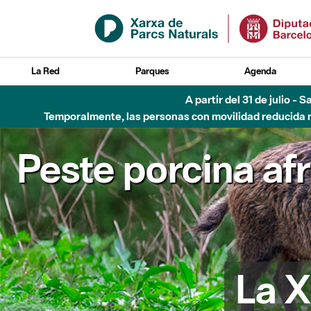
Saltar al contenido principal
La Red
Parques
Agenda
A partir del 31 de julio - 
Temporalmente, las personas con movilidad reducida no
Peste porcina af
La X