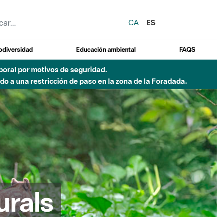
CA
ES
odiversidad
Educación ambiental
FAQS
emporal por motivos de seguridad.
o a una restricción de paso en la zona de la Foradada.
urals