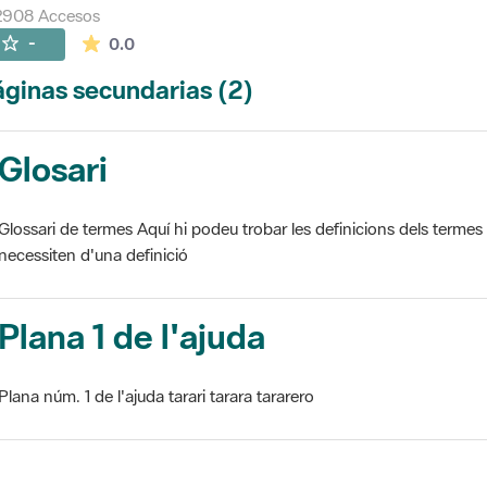
2908 Accesos
La valoración media es de 0 estrellas de 5.
-
0.0
ginas secundarias (2)
Glosari
Glossari de termes Aquí hi podeu trobar les definicions dels termes
necessiten d'una definició
Plana 1 de l'ajuda
Plana núm. 1 de l'ajuda tarari tarara tararero