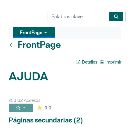
FrontPage
FrontPage
Atrás
Detalles
Imprimir
AJUDA
253132 Accesos
La valoración media es de 0 estrellas de 
-
0.0
Páginas secundarias (2)