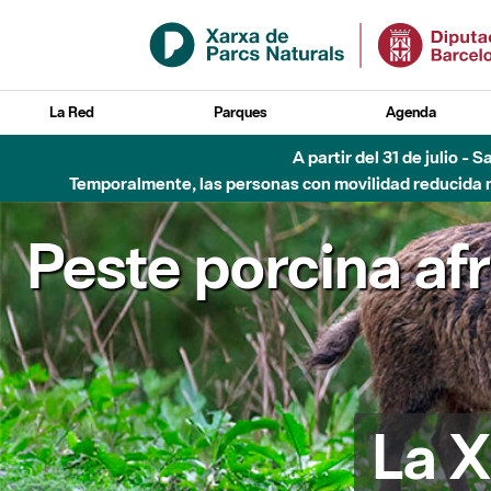
Saltar al contenido principal
La Red
Parques
Agenda
A partir del 31 de julio - 
Temporalmente, las personas con movilidad reducida no
Peste porcina af
La X