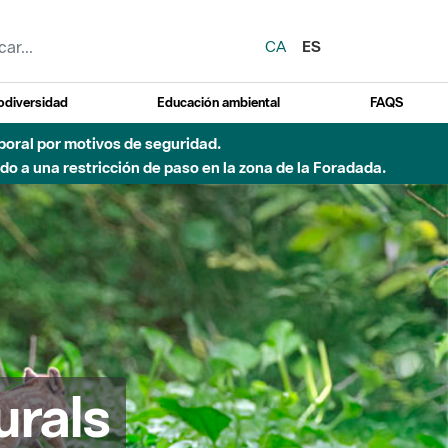
CA
ES
odiversidad
Educación ambiental
FAQS
emporal por motivos de seguridad.
o a una restricción de paso en la zona de la Foradada.
urals