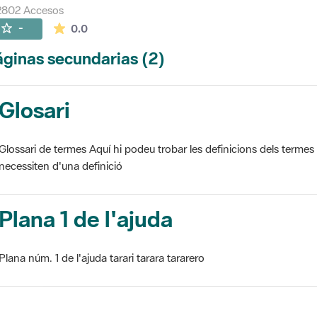
2802 Accesos
La valoración media es de 0 estrellas de 5.
-
0.0
ginas secundarias (2)
Glosari
Glossari de termes Aquí hi podeu trobar les definicions dels termes
necessiten d'una definició
Plana 1 de l'ajuda
Plana núm. 1 de l'ajuda tarari tarara tararero