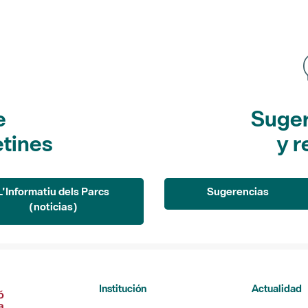
e
Suger
etines
y r
L'Informatiu dels Parcs
Sugerencias
(noticias)
Institución
Actualidad