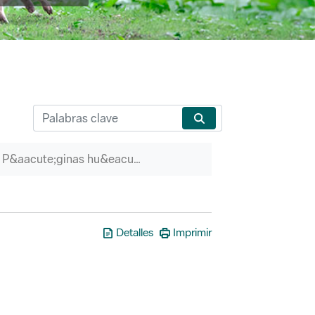
P&aacute;ginas hu&eacute;rfanas
Detalles
Imprimir