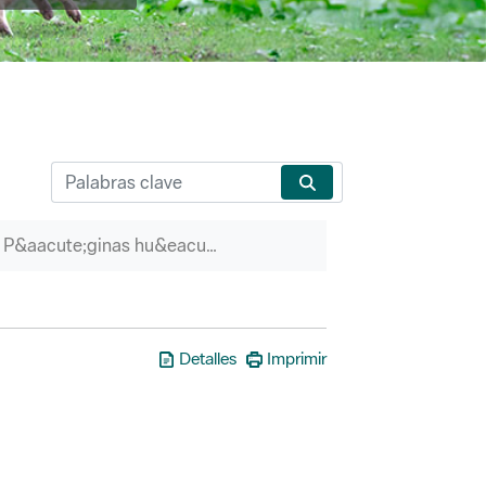
P&aacute;ginas hu&eacute;rfanas
Detalles
Imprimir