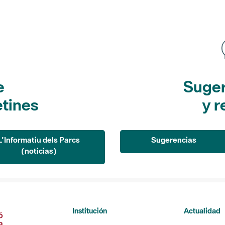
e
Suger
etines
y r
L'Informatiu dels Parcs
Sugerencias
(noticias)
Institución
Actualidad