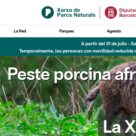
Saltar al contenido principal
La Red
Parques
Agenda
A partir del 31 de julio - 
Temporalmente, las personas con movilidad reducida no
Peste porcina af
La X