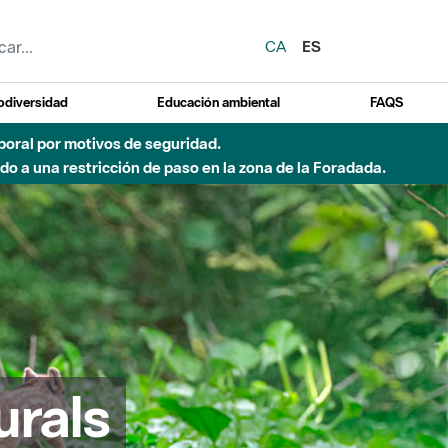
CA
ES
odiversidad
Educación ambiental
FAQS
emporal por motivos de seguridad.
o a una restricción de paso en la zona de la Foradada.
urals