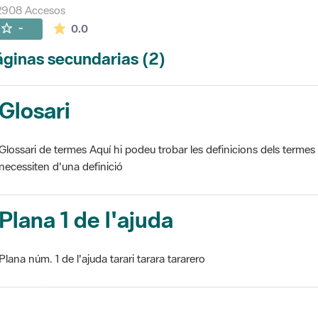
2908 Accesos
La valoración media es de 0 estrellas de 5.
-
0.0
ginas secundarias (2)
Glosari
Glossari de termes Aquí hi podeu trobar les definicions dels termes
necessiten d'una definició
Plana 1 de l'ajuda
Plana núm. 1 de l'ajuda tarari tarara tararero