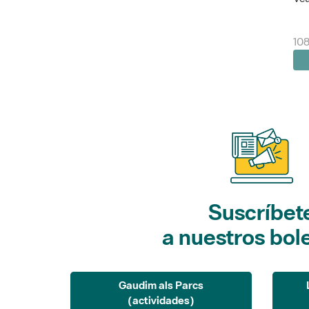
10
Suscríbet
a nuestros bol
Gaudim als Parcs
(actividades)