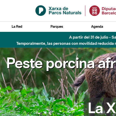
Saltar al contenido principal
La Red
Parques
Agenda
A partir del 31 de julio - 
Temporalmente, las personas con movilidad reducida no
Peste porcina af
La X