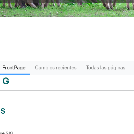
FrontPage
Cambios recientes
Todas las páginas
G
sari
IS
re SIG