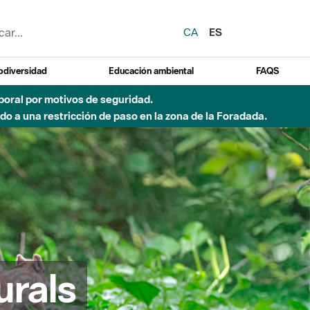
CA
ES
odiversidad
Educación ambiental
FAQS
emporal por motivos de seguridad.
o a una restricción de paso en la zona de la Foradada.
urals