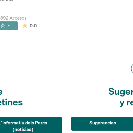
8892 Accesos
La valoración media es de 0 estrellas de 5.
-
0.0
e
Suger
etines
y r
L'Informatiu dels Parcs
Sugerencias
(noticias)