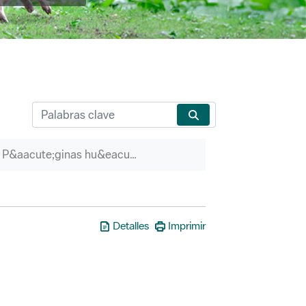
P&aacute;ginas hu&eacute;rfanas
Detalles
Imprimir