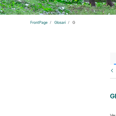
FrontPage
Glosari
G
Glo
G
Veu