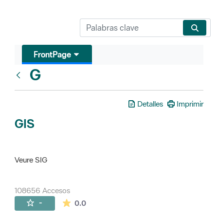
FrontPage
G
Glosari
Detalles
Imprimir
GIS
Veure SIG
108656 Accesos
La valoración media es de 0 estrellas de 
-
0.0