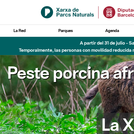
Saltar al contenido principal
La Red
Parques
Agenda
A partir del 31 de julio - 
Temporalmente, las personas con movilidad reducida no
Peste porcina af
La X