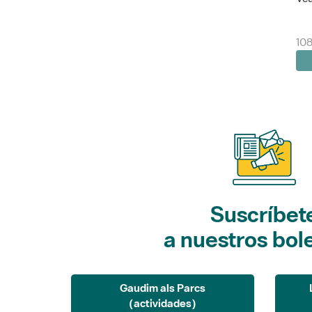
10
Suscríbet
a nuestros bol
Gaudim als Parcs
(actividades)