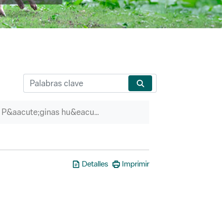
P&aacute;ginas hu&eacute;rfanas
Detalles
Imprimir