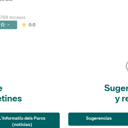
8768 Accesos
La valoración media es de 0 estrellas de 5.
-
0.0
e
Suger
etines
y r
L'Informatiu dels Parcs
Sugerencias
(noticias)