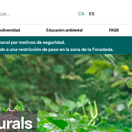
CA
ES
odiversidad
Educación ambiental
FAQS
emporal por motivos de seguridad.
o a una restricción de paso en la zona de la Foradada.
urals