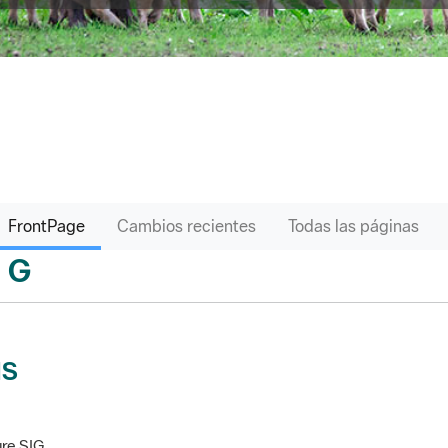
FrontPage
Cambios recientes
Todas las páginas
G
sari
IS
re SIG