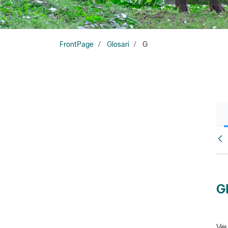
FrontPage
Glosari
G
Glo
G
Veu