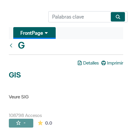
FrontPage
G
Glosari
Detalles
Imprimir
GIS
Veure SIG
108798 Accesos
La valoración media es de 0 estrellas de 
-
0.0