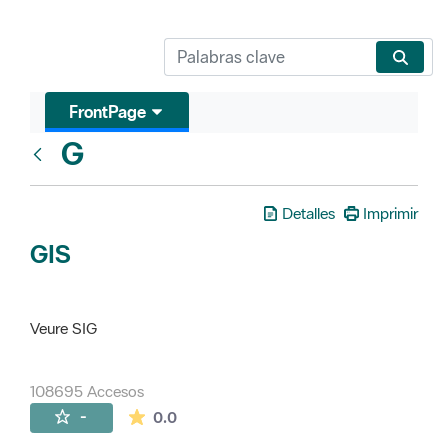
FrontPage
G
Glosari
Detalles
Imprimir
GIS
Veure SIG
108695 Accesos
La valoración media es de 0 estrellas de 
-
0.0