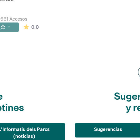
8661 Accesos
La valoración media es de 0 estrellas de 5.
-
0.0
e
Suger
etines
y r
L'Informatiu dels Parcs
Sugerencias
(noticias)