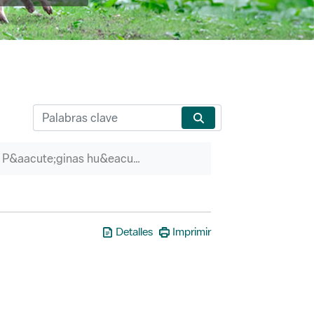
P&aacute;ginas hu&eacute;rfanas
Detalles
Imprimir