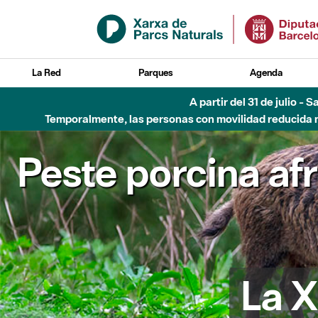
Saltar al contenido principal
La Red
Parques
Agenda
A partir del 31 de julio - 
Temporalmente, las personas con movilidad reducida no
Peste porcina af
La X