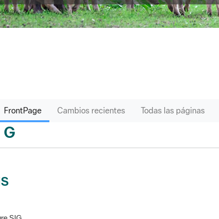
FrontPage
Cambios recientes
Todas las páginas
G
sari
IS
re SIG