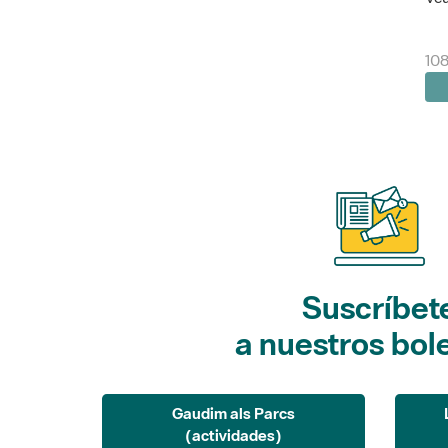
10
Suscríbet
a nuestros bol
Gaudim als Parcs
(actividades)