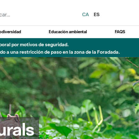
CA
ES
odiversidad
Educación ambiental
FAQS
emporal por motivos de seguridad.
o a una restricción de paso en la zona de la Foradada.
urals