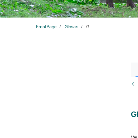
FrontPage
Glosari
G
Glo
G
Veu