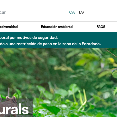
CA
ES
odiversidad
Educación ambiental
FAQS
emporal por motivos de seguridad.
o a una restricción de paso en la zona de la Foradada.
urals