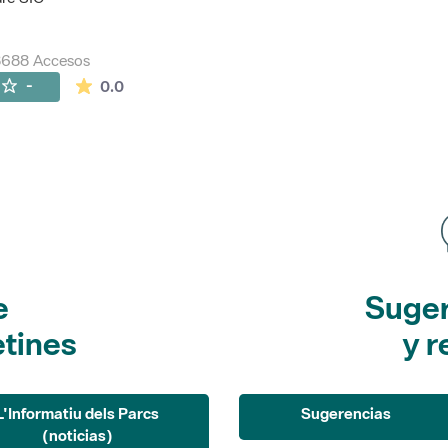
8688 Accesos
La valoración media es de 0 estrellas de 5.
-
0.0
e
Suger
etines
y r
L'Informatiu dels Parcs
Sugerencias
(noticias)