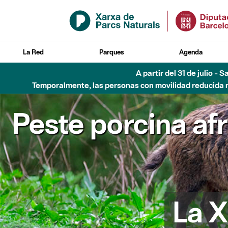
Saltar al contenido principal
La Red
Parques
Agenda
A partir del 31 de julio - 
Temporalmente, las personas con movilidad reducida no
Peste porcina af
La X