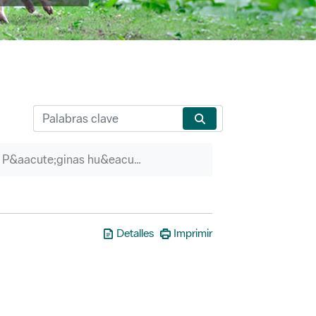
P&aacute;ginas hu&eacute;rfanas
Detalles
Imprimir