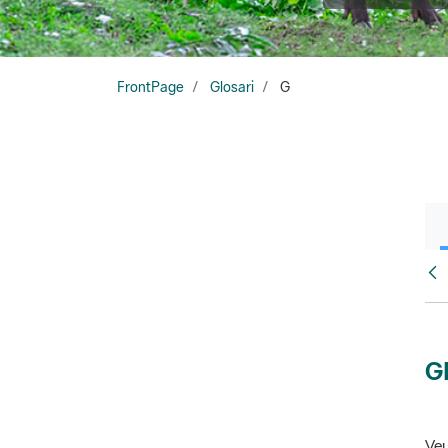
FrontPage
Glosari
G
Glo
G
Veu