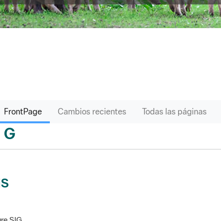
FrontPage
Cambios recientes
Todas las páginas
G
sari
IS
re SIG