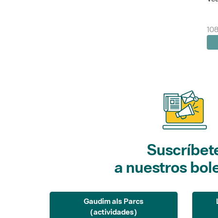
10
Suscríbet
a nuestros bol
Gaudim als Parcs
(actividades)