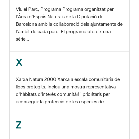
Barcelona amb la col·laboració dels ajuntaments de
l'àmbit de cada parc. El programa ofereix una
sèrie...
X
Xarxa Natura 2000 Xarxa a escala comunitària de
llocs protegits. Inclou una mostra representativa
d'hàbitats d'interès comunitàri i prioritaris per
aconseguir la protecció de les espècies de...
Z
ZEC Zona d'especial conservació. En la fase
tercera de Xarxa Natura 2000 els llocs
d'importància comunitària són designats com a