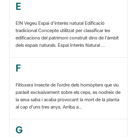
EIN Vegeu Espai d'interès natural Edificació
tradicional Concepte utilitzat per classificar les
edificacions del patrimoni construït dins de l'àmbit
dels espais naturals. Espai Interès Natural ...
F
Fil·loxera Insecte de l'ordre dels homòpters que viu
paràsit exclusivament sobre els ceps, es nodreix de
la seva saba i acaba provocant la mort de la planta
al cap d'uns tres anys. Arriba a...
G
GIS Veure SIG