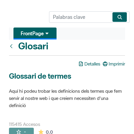
FrontPage
Glosari
FrontPage
Detalles
Imprimir
Glossari de termes
Aquí hi podeu trobar les definicions dels termes que fem
servir al nostre web i que creiem necessiten d'una
definició
115415 Accesos
La valoración media es de 0 estrellas de 
-
0.0
Páginas secundarias (16)