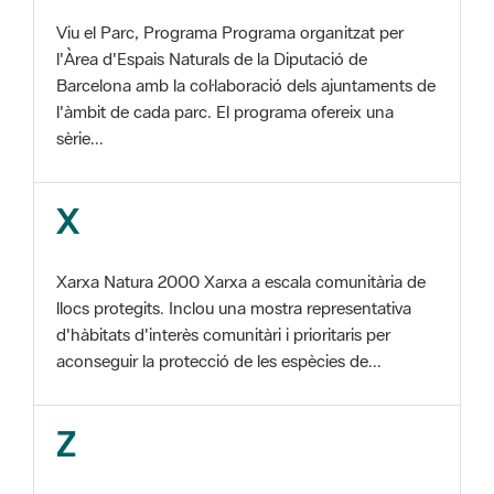
Barcelona amb la col·laboració dels ajuntaments de
l'àmbit de cada parc. El programa ofereix una
sèrie...
X
Xarxa Natura 2000 Xarxa a escala comunitària de
llocs protegits. Inclou una mostra representativa
d'hàbitats d'interès comunitàri i prioritaris per
aconseguir la protecció de les espècies de...
Z
ZEC Zona d'especial conservació. En la fase
tercera de Xarxa Natura 2000 els llocs
d'importància comunitària són designats com a