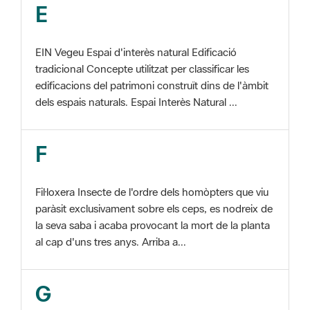
EIN Vegeu Espai d'interès natural Edificació
tradicional Concepte utilitzat per classificar les
edificacions del patrimoni construït dins de l'àmbit
dels espais naturals. Espai Interès Natural ...
F
Fil·loxera Insecte de l'ordre dels homòpters que viu
paràsit exclusivament sobre els ceps, es nodreix de
la seva saba i acaba provocant la mort de la planta
al cap d'uns tres anys. Arriba a...
G
GIS Veure SIG