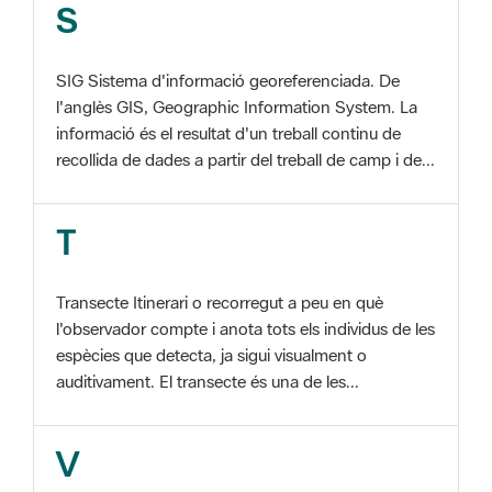
SIG Sistema d'informació georeferenciada. De
l'anglès GIS, Geographic Information System. La
informació és el resultat d'un treball continu de
recollida de dades a partir del treball de camp i de...
T
Transecte Itinerari o recorregut a peu en què
l'observador compte i anota tots els individus de les
espècies que detecta, ja sigui visualment o
auditivament. El transecte és una de les...
V
Viu el Parc, Programa Programa organitzat per
l'Àrea d'Espais Naturals de la Diputació de