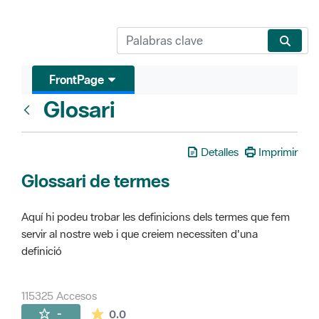
FrontPage
Glosari
FrontPage
Detalles
Imprimir
Glossari de termes
Aquí hi podeu trobar les definicions dels termes que fem
servir al nostre web i que creiem necessiten d'una
definició
115325 Accesos
La valoración media es de 0 estrellas de 
-
0.0
Páginas secundarias (16)