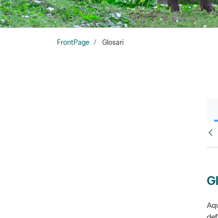
FrontPage
Glosari
Fr
Gl
Aqu
def