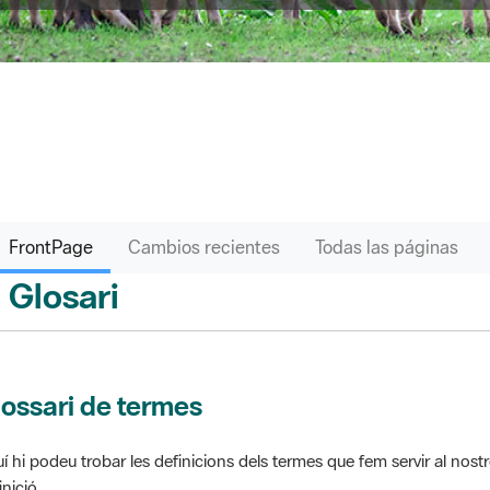
FrontPage
Cambios recientes
Todas las páginas
Glosari
ontPage
ossari de termes
í hi podeu trobar les definicions dels termes que fem servir al nos
inició