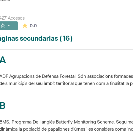
427 Accesos
La valoración media es de 0 estrellas de 5.
-
0.0
ginas secundarias (16)
A
ADF Agrupacions de Defensa Forestal. Són associacions formades pe
dels municipis del seu àmbit territorial que tenen com a finalitat la pr
B
BMS, Programa De l'anglès Butterfly Monitoring Scheme. Seguime
dinàmica la població de papallones diürnes i es considera coma ind