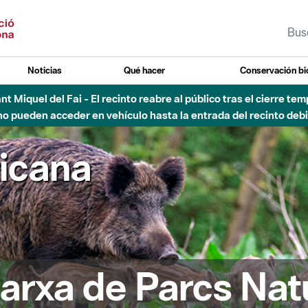
Noticias
Qué hacer
Conservación bi
 - Afectaciones en el cauce del Parque Fluvial del Besòs debido
ricana
arxa de Parcs Nat