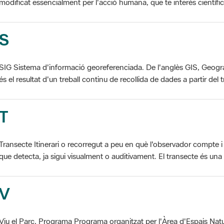
S
SIG Sistema d'informació georeferenciada. De l'anglès GIS, Geogr
és el resultat d'un treball continu de recollida de dades a partir del t
T
Transecte Itinerari o recorregut a peu en què l'observador compte i 
que detecta, ja sigui visualment o auditivament. El transecte és una d
V
Viu el Parc, Programa Programa organitzat per l'Àrea d'Espais Natu
col·laboració dels ajuntaments de l'àmbit de cada parc. El programa 