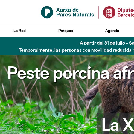
Saltar al contenido principal
La Red
Parques
Agenda
Hasta diciembre de 2026 - Parque Fluvial Besós
Peste porcina af
La X