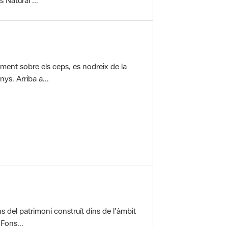
vament sobre els ceps, es nodreix de la
ys. Arriba a...
ons del patrimoni construït dins de l'àmbit
 Fons...