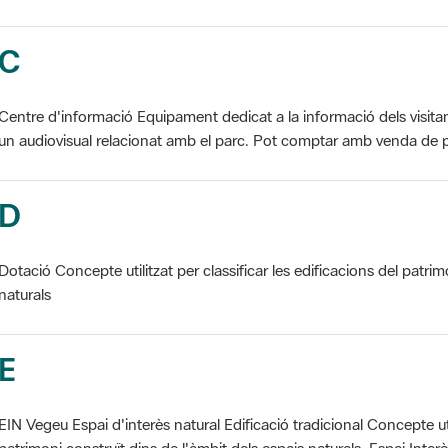
C
Centre d'informació Equipament dedicat a la informació dels visita
un audiovisual relacionat amb el parc. Pot comptar amb venda de p
D
Dotació Concepte utilitzat per classificar les edificacions del patrim
naturals
E
EIN Vegeu Espai d'interès natural Edificació tradicional Concepte util
patrimoni construït dins de l'àmbit dels espais naturals. Espai Interès