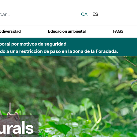
CA
ES
odiversidad
Educación ambiental
FAQS
 a obras de construcción de una pasarela sobre el río
urals