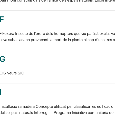
F
Fil·loxera Insecte de l'ordre dels homòpters que viu paràsit exclusi
seva saba i acaba provocant la mort de la planta al cap d'uns tres an
G
GIS Veure SIG
I
Instal·lació ramadera Concepte utilitzat per classificar les edificaci
dels espais naturals Interreg III, Programa Iniciativa comunitària del