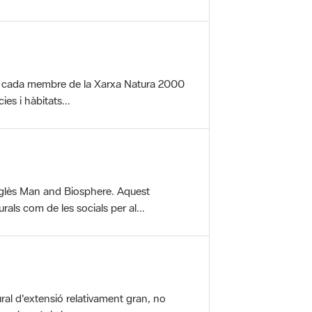
per cada membre de la Xarxa Natura 2000
es i hàbitats...
glès Man and Biosphere. Aquest
als com de les socials per al...
ral d'extensió relativament gran, no
aisatgístic i...