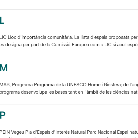
L
LIC Lloc d'importància comunitària. La llista d'espais proposats 
es designa per part de la Comissió Europea com a LIC si acull espèci
M
MAB, Programa Programa de la UNESCO Home i Biosfera; de l'an
programa desenvolupa les bases tant en l'àmbit de les ciències natur
P
PEIN Vegeu Pla d'Espais d'Interès Natural Parc Nacional Espai natu
modificat essencialment per l'acció humana, que te interès científic, p