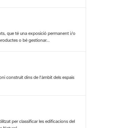
nts, que té una exposició permanent i/o
roductes o bé gestionar...
oni construït dins de l'àmbit dels espais
itzat per classificar les edificacions del
 Natural ...