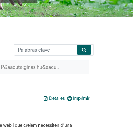
P&aacute;ginas hu&eacute;rfanas
Detalles
Imprimir
tre web i que creiem necessiten d'una