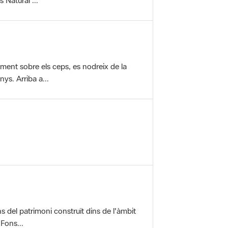
vament sobre els ceps, es nodreix de la
ys. Arriba a...
ons del patrimoni construït dins de l'àmbit
 Fons...