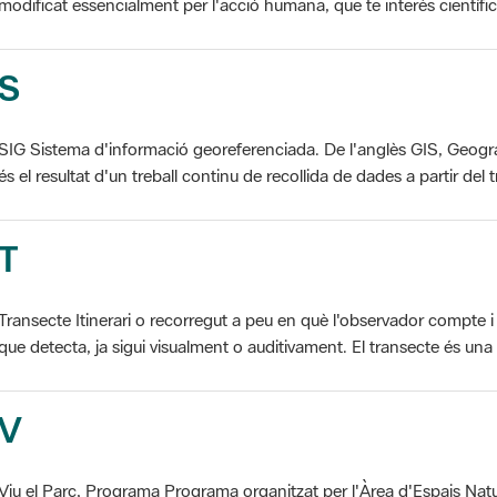
S
SIG Sistema d'informació georeferenciada. De l'anglès GIS, Geogr
és el resultat d'un treball continu de recollida de dades a partir del t
T
Transecte Itinerari o recorregut a peu en què l'observador compte i 
que detecta, ja sigui visualment o auditivament. El transecte és una d
V
Viu el Parc, Programa Programa organitzat per l'Àrea d'Espais Natu
col·laboració dels ajuntaments de l'àmbit de cada parc. El programa 