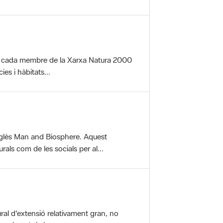
per cada membre de la Xarxa Natura 2000
es i hàbitats...
glès Man and Biosphere. Aquest
als com de les socials per al...
ral d'extensió relativament gran, no
aisatgístic i...