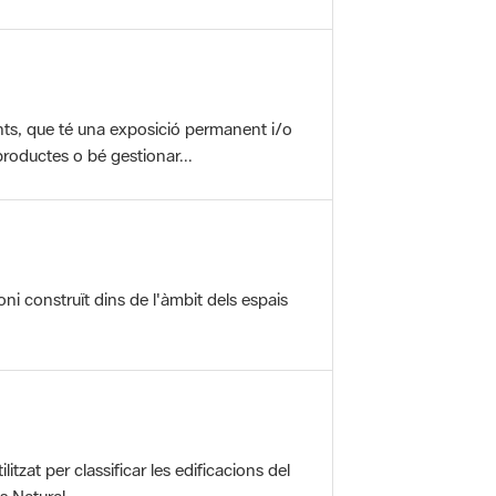
nts, que té una exposició permanent i/o
roductes o bé gestionar...
oni construït dins de l'àmbit dels espais
itzat per classificar les edificacions del
 Natural ...