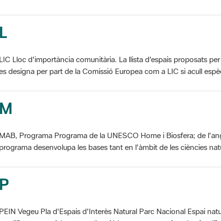
L
LIC Lloc d'importància comunitària. La llista d'espais proposats 
es designa per part de la Comissió Europea com a LIC si acull espèci
M
MAB, Programa Programa de la UNESCO Home i Biosfera; de l'an
programa desenvolupa les bases tant en l'àmbit de les ciències natur
P
PEIN Vegeu Pla d'Espais d'Interès Natural Parc Nacional Espai natu
modificat essencialment per l'acció humana, que te interès científic, p