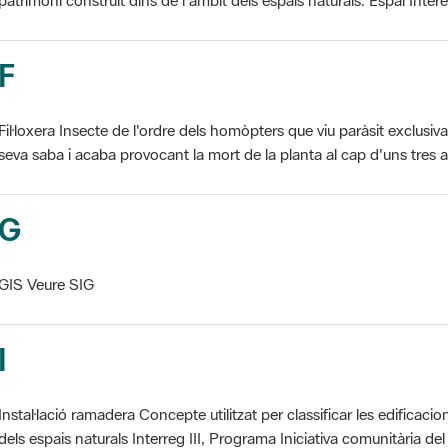
F
Fil·loxera Insecte de l'ordre dels homòpters que viu paràsit exclusi
seva saba i acaba provocant la mort de la planta al cap d'uns tres an
G
GIS Veure SIG
I
Instal·lació ramadera Concepte utilitzat per classificar les edificaci
dels espais naturals Interreg III, Programa Iniciativa comunitària del