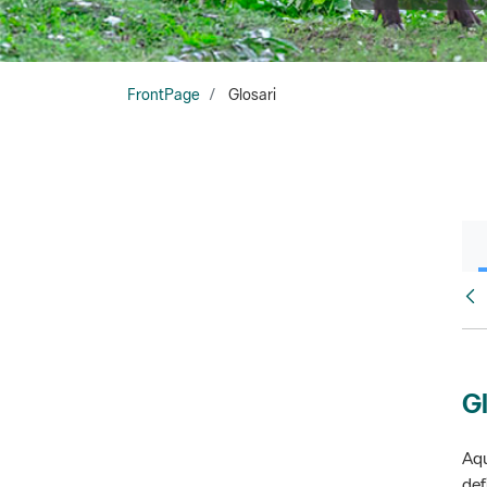
FrontPage
Glosari
Fr
Gl
Aqu
def