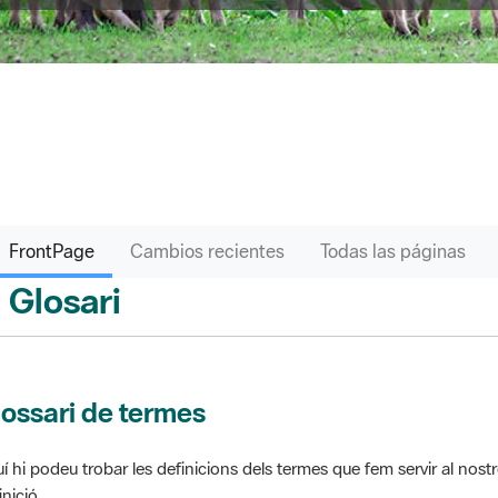
FrontPage
Cambios recientes
Todas las páginas
Glosari
ontPage
ossari de termes
í hi podeu trobar les definicions dels termes que fem servir al nos
inició