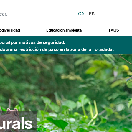
CA
ES
odiversidad
Educación ambiental
FAQS
 a obras de construcción de una pasarela sobre el río
urals