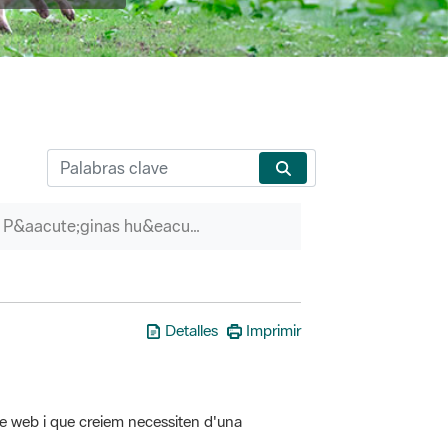
P&aacute;ginas hu&eacute;rfanas
Detalles
Imprimir
tre web i que creiem necessiten d'una