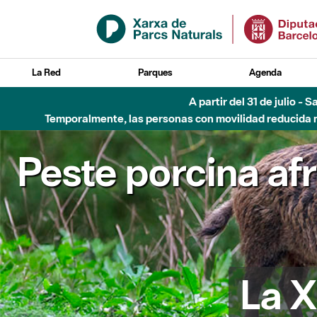
Saltar al contenido principal
La Red
Parques
Agenda
Hasta diciembre de 2026 - Parque Fluvial Besós
Peste porcina af
La X