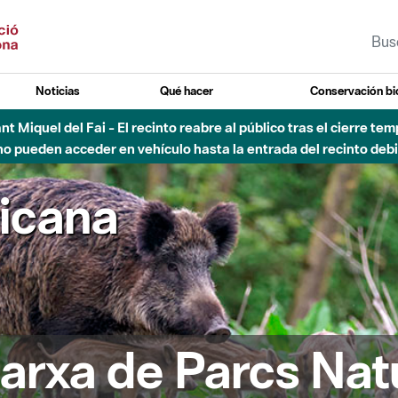
Noticias
Qué hacer
Conservación bi
 - Afectaciones en el cauce del Parque Fluvial del Besòs debido
ricana
arxa de Parcs Nat