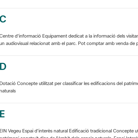
C
Centre d'informació Equipament dedicat a la informació dels visita
un audiovisual relacionat amb el parc. Pot comptar amb venda de p
D
Dotació Concepte utilitzat per classificar les edificacions del patrim
naturals
E
EIN Vegeu Espai d'interès natural Edificació tradicional Concepte util
patrimoni construït dins de l'àmbit dels espais naturals. Espai Interès