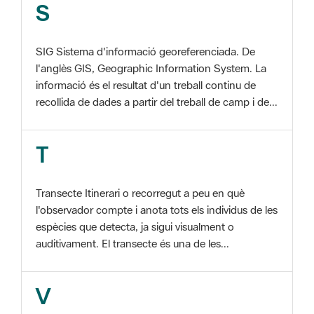
SIG Sistema d'informació georeferenciada. De
l'anglès GIS, Geographic Information System. La
informació és el resultat d'un treball continu de
recollida de dades a partir del treball de camp i de...
T
Transecte Itinerari o recorregut a peu en què
l'observador compte i anota tots els individus de les
espècies que detecta, ja sigui visualment o
auditivament. El transecte és una de les...
V
Viu el Parc, Programa Programa organitzat per
l'Àrea d'Espais Naturals de la Diputació de