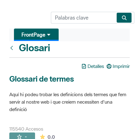
FrontPage
Glosari
FrontPage
Detalles
Imprimir
Glossari de termes
Aquí hi podeu trobar les definicions dels termes que fem
servir al nostre web i que creiem necessiten d'una
definició
115540 Accesos
La valoración media es de 0 estrellas de 
-
0.0
Páginas secundarias (16)