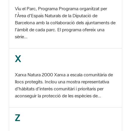
Barcelona amb la col·laboració dels ajuntaments de
l'àmbit de cada parc. El programa ofereix una
sèrie...
X
Xarxa Natura 2000 Xarxa a escala comunitària de
llocs protegits. Inclou una mostra representativa
d'hàbitats d'interès comunitàri i prioritaris per
aconseguir la protecció de les espècies de...
Z
ZEC Zona d'especial conservació. En la fase
tercera de Xarxa Natura 2000 els llocs
d'importància comunitària són designats com a