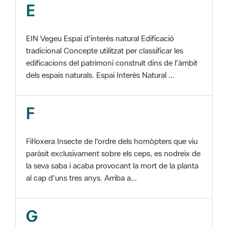
EIN Vegeu Espai d'interès natural Edificació
tradicional Concepte utilitzat per classificar les
edificacions del patrimoni construït dins de l'àmbit
dels espais naturals. Espai Interès Natural ...
F
Fil·loxera Insecte de l'ordre dels homòpters que viu
paràsit exclusivament sobre els ceps, es nodreix de
la seva saba i acaba provocant la mort de la planta
al cap d'uns tres anys. Arriba a...
G
GIS Veure SIG