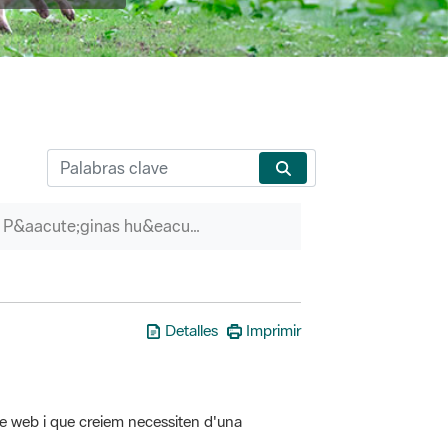
P&aacute;ginas hu&eacute;rfanas
Detalles
Imprimir
tre web i que creiem necessiten d'una