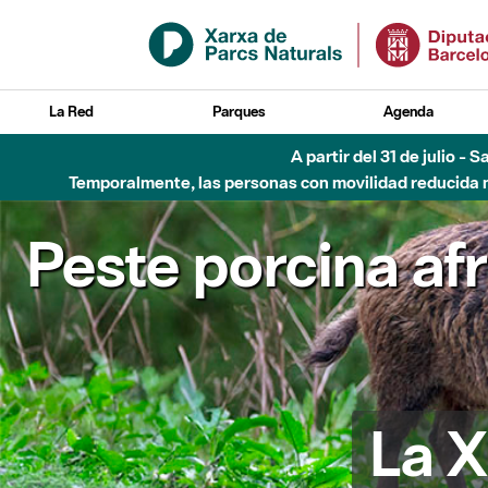
Saltar al contenido principal
La Red
Parques
Agenda
Hasta diciembre de 2026 - Parque Fluvial Besós
Peste porcina af
La X