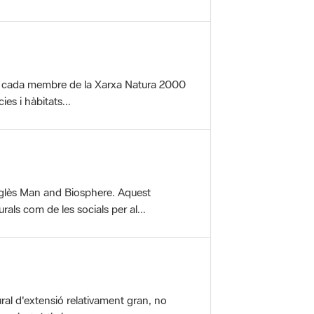
per cada membre de la Xarxa Natura 2000
es i hàbitats...
glès Man and Biosphere. Aquest
als com de les socials per al...
ral d'extensió relativament gran, no
aisatgístic i...