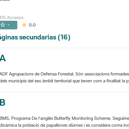
415 Accesos
La valoración media es de 0 estrellas de 5.
-
0.0
ginas secundarias (16)
A
ADF Agrupacions de Defensa Forestal. Són associacions formades pe
dels municipis del seu àmbit territorial que tenen com a finalitat la pr
B
BMS, Programa De l'anglès Butterfly Monitoring Scheme. Seguime
dinàmica la població de papallones diürnes i es considera coma ind