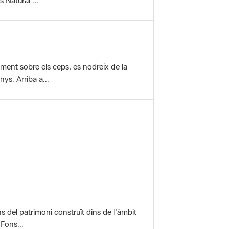
vament sobre els ceps, es nodreix de la
ys. Arriba a...
ons del patrimoni construït dins de l'àmbit
 Fons...