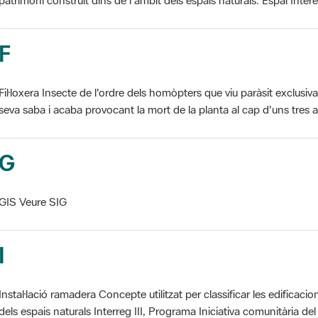
F
Fil·loxera Insecte de l'ordre dels homòpters que viu paràsit exclusi
seva saba i acaba provocant la mort de la planta al cap d'uns tres an
G
GIS Veure SIG
I
Instal·lació ramadera Concepte utilitzat per classificar les edificaci
dels espais naturals Interreg III, Programa Iniciativa comunitària del