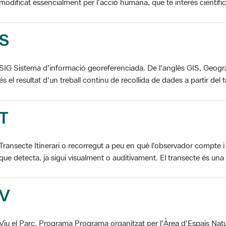
S
SIG Sistema d'informació georeferenciada. De l'anglès GIS, Geogr
és el resultat d'un treball continu de recollida de dades a partir del t
T
Transecte Itinerari o recorregut a peu en què l'observador compte i 
que detecta, ja sigui visualment o auditivament. El transecte és una d
V
Viu el Parc, Programa Programa organitzat per l'Àrea d'Espais Natu
col·laboració dels ajuntaments de l'àmbit de cada parc. El programa 