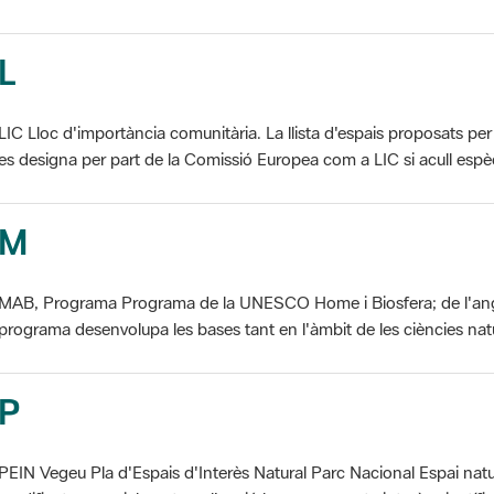
L
LIC Lloc d'importància comunitària. La llista d'espais proposats 
es designa per part de la Comissió Europea com a LIC si acull espèci
M
MAB, Programa Programa de la UNESCO Home i Biosfera; de l'an
programa desenvolupa les bases tant en l'àmbit de les ciències natur
P
PEIN Vegeu Pla d'Espais d'Interès Natural Parc Nacional Espai natu
modificat essencialment per l'acció humana, que te interès científic, p