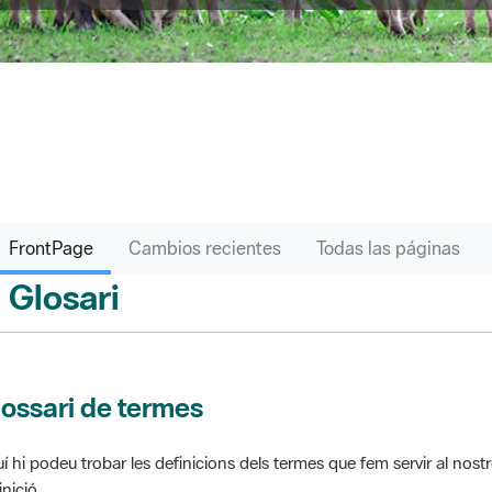
FrontPage
Cambios recientes
Todas las páginas
Glosari
ontPage
ossari de termes
í hi podeu trobar les definicions dels termes que fem servir al nos
inició