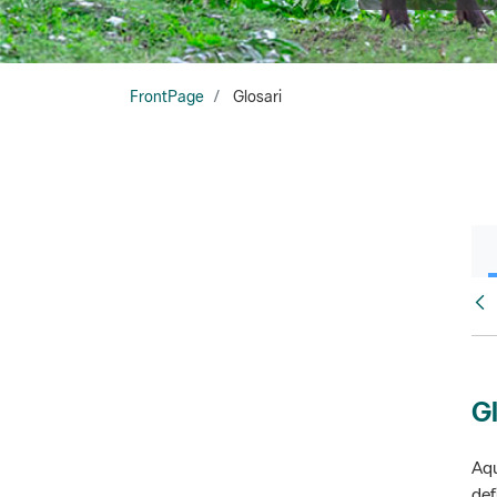
FrontPage
Glosari
Fr
Gl
Aqu
def