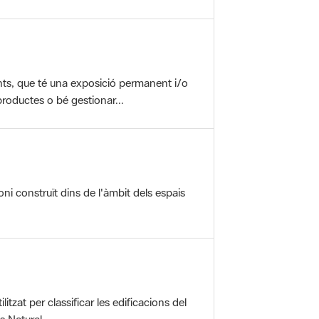
nts, que té una exposició permanent i/o
roductes o bé gestionar...
oni construït dins de l'àmbit dels espais
itzat per classificar les edificacions del
 Natural ...