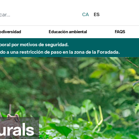
CA
ES
odiversidad
Educación ambiental
FAQS
 a obras de construcción de una pasarela sobre el río
urals