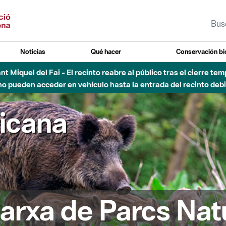
Noticias
Qué hacer
Conservación bi
 - Afectaciones en el cauce del Parque Fluvial del Besòs debido
ricana
arxa de Parcs Nat