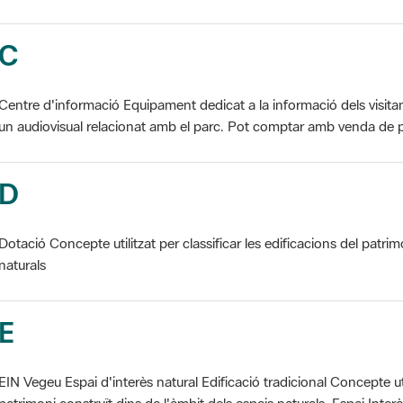
C
Centre d'informació Equipament dedicat a la informació dels visita
un audiovisual relacionat amb el parc. Pot comptar amb venda de p
D
Dotació Concepte utilitzat per classificar les edificacions del patrim
naturals
E
EIN Vegeu Espai d'interès natural Edificació tradicional Concepte util
patrimoni construït dins de l'àmbit dels espais naturals. Espai Interès