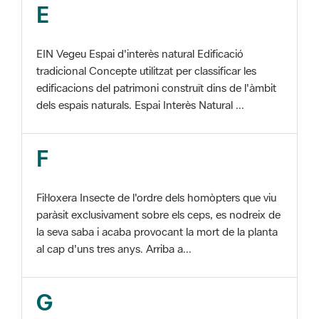
EIN Vegeu Espai d'interès natural Edificació
tradicional Concepte utilitzat per classificar les
edificacions del patrimoni construït dins de l'àmbit
dels espais naturals. Espai Interès Natural ...
F
Fil·loxera Insecte de l'ordre dels homòpters que viu
paràsit exclusivament sobre els ceps, es nodreix de
la seva saba i acaba provocant la mort de la planta
al cap d'uns tres anys. Arriba a...
G
GIS Veure SIG