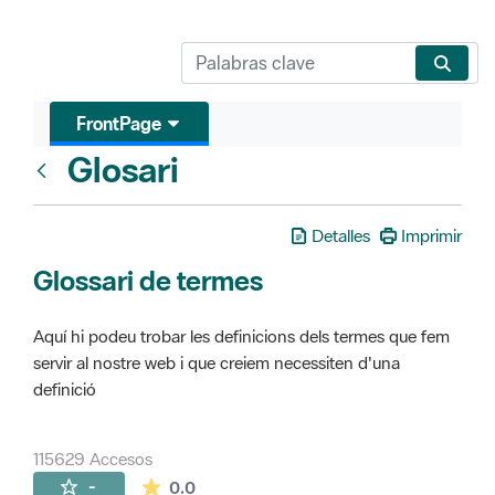
FrontPage
Glosari
FrontPage
Detalles
Imprimir
Glossari de termes
Aquí hi podeu trobar les definicions dels termes que fem
servir al nostre web i que creiem necessiten d'una
definició
115629 Accesos
La valoración media es de 0 estrellas de 
-
0.0
Páginas secundarias (16)