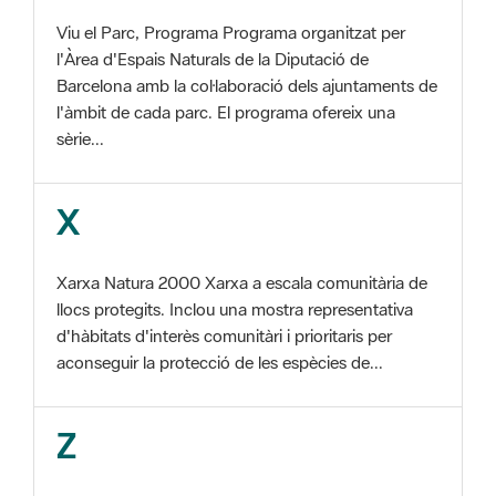
Barcelona amb la col·laboració dels ajuntaments de
l'àmbit de cada parc. El programa ofereix una
sèrie...
X
Xarxa Natura 2000 Xarxa a escala comunitària de
llocs protegits. Inclou una mostra representativa
d'hàbitats d'interès comunitàri i prioritaris per
aconseguir la protecció de les espècies de...
Z
ZEC Zona d'especial conservació. En la fase
tercera de Xarxa Natura 2000 els llocs
d'importància comunitària són designats com a