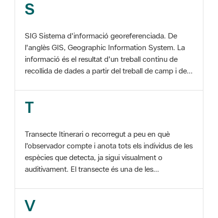
SIG Sistema d'informació georeferenciada. De
l'anglès GIS, Geographic Information System. La
informació és el resultat d'un treball continu de
recollida de dades a partir del treball de camp i de...
T
Transecte Itinerari o recorregut a peu en què
l'observador compte i anota tots els individus de les
espècies que detecta, ja sigui visualment o
auditivament. El transecte és una de les...
V
Viu el Parc, Programa Programa organitzat per
l'Àrea d'Espais Naturals de la Diputació de