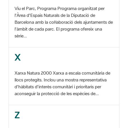
Barcelona amb la col·laboració dels ajuntaments de
l'àmbit de cada parc. El programa ofereix una
sèrie...
X
Xarxa Natura 2000 Xarxa a escala comunitària de
llocs protegits. Inclou una mostra representativa
d'hàbitats d'interès comunitàri i prioritaris per
aconseguir la protecció de les espècies de...
Z
ZEC Zona d'especial conservació. En la fase
tercera de Xarxa Natura 2000 els llocs
d'importància comunitària són designats com a