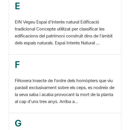
EIN Vegeu Espai d'interès natural Edificació
tradicional Concepte utilitzat per classificar les
edificacions del patrimoni construït dins de l'àmbit
dels espais naturals. Espai Interès Natural ...
F
Fil·loxera Insecte de l'ordre dels homòpters que viu
paràsit exclusivament sobre els ceps, es nodreix de
la seva saba i acaba provocant la mort de la planta
al cap d'uns tres anys. Arriba a...
G
GIS Veure SIG