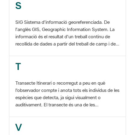
SIG Sistema d'informació georeferenciada. De
l'anglès GIS, Geographic Information System. La
informació és el resultat d'un treball continu de
recollida de dades a partir del treball de camp i de...
T
Transecte Itinerari o recorregut a peu en què
l'observador compte i anota tots els individus de les
espècies que detecta, ja sigui visualment o
auditivament. El transecte és una de les...
V
Viu el Parc, Programa Programa organitzat per
l'Àrea d'Espais Naturals de la Diputació de