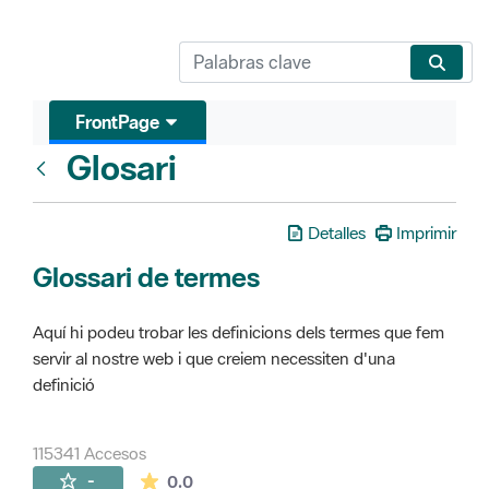
FrontPage
Glosari
FrontPage
Detalles
Imprimir
Glossari de termes
Aquí hi podeu trobar les definicions dels termes que fem
servir al nostre web i que creiem necessiten d'una
definició
115341 Accesos
La valoración media es de 0 estrellas de 
-
0.0
Páginas secundarias (16)