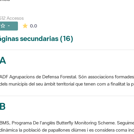
512 Accesos
La valoración media es de 0 estrellas de 5.
-
0.0
ginas secundarias (16)
A
ADF Agrupacions de Defensa Forestal. Són associacions formades pe
dels municipis del seu àmbit territorial que tenen com a finalitat la pr
B
BMS, Programa De l'anglès Butterfly Monitoring Scheme. Seguime
dinàmica la població de papallones diürnes i es considera coma ind