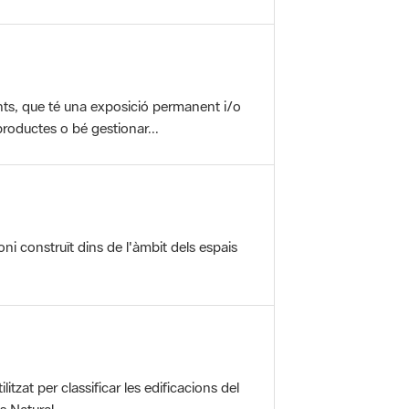
nts, que té una exposició permanent i/o
roductes o bé gestionar...
oni construït dins de l'àmbit dels espais
itzat per classificar les edificacions del
 Natural ...