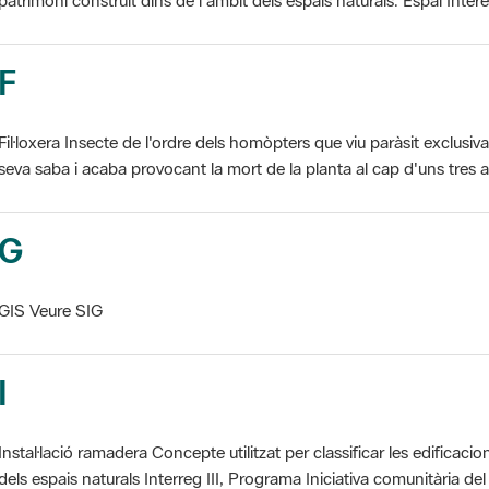
F
Fil·loxera Insecte de l'ordre dels homòpters que viu paràsit exclusi
seva saba i acaba provocant la mort de la planta al cap d'uns tres an
G
GIS Veure SIG
I
Instal·lació ramadera Concepte utilitzat per classificar les edificaci
dels espais naturals Interreg III, Programa Iniciativa comunitària del