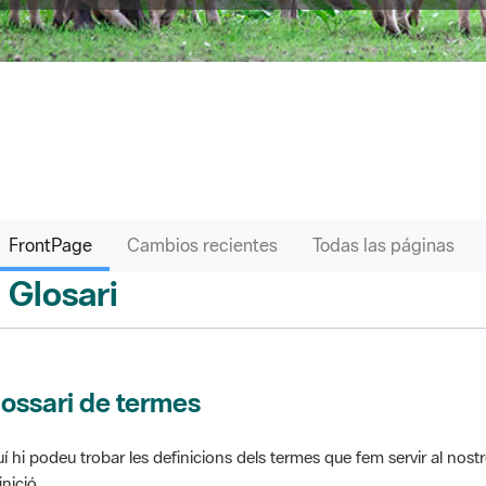
FrontPage
Cambios recientes
Todas las páginas
Glosari
ontPage
ossari de termes
í hi podeu trobar les definicions dels termes que fem servir al nos
inició