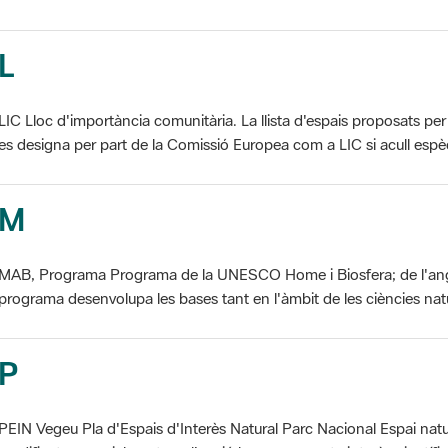
L
LIC Lloc d'importància comunitària. La llista d'espais proposats 
es designa per part de la Comissió Europea com a LIC si acull espèci
M
MAB, Programa Programa de la UNESCO Home i Biosfera; de l'an
programa desenvolupa les bases tant en l'àmbit de les ciències natur
P
PEIN Vegeu Pla d'Espais d'Interès Natural Parc Nacional Espai natu
modificat essencialment per l'acció humana, que te interès científic, p