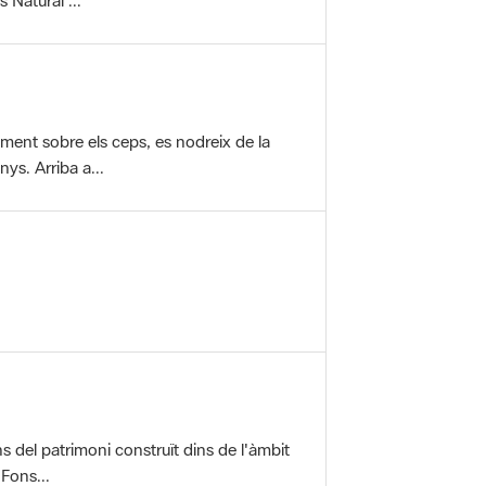
vament sobre els ceps, es nodreix de la
ys. Arriba a...
ons del patrimoni construït dins de l'àmbit
 Fons...