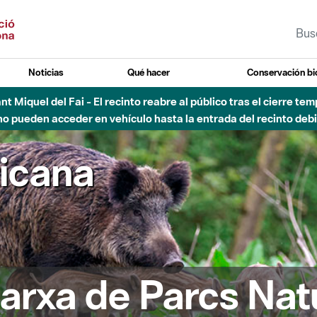
Noticias
Qué hacer
Conservación bi
 - Afectaciones en el cauce del Parque Fluvial del Besòs debido
ricana
arxa de Parcs Nat