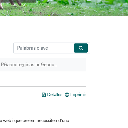
P&aacute;ginas hu&eacute;rfanas
Detalles
Imprimir
tre web i que creiem necessiten d'una