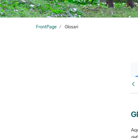
FrontPage
Glosari
Fr
Gl
Aqu
def