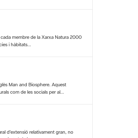
per cada membre de la Xarxa Natura 2000
es i hàbitats...
glès Man and Biosphere. Aquest
als com de les socials per al...
ral d'extensió relativament gran, no
aisatgístic i...