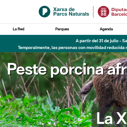
Saltar al contenido principal
La Red
Parques
Agenda
Hasta diciembre de 2026 - Parque Fluvial Besós
Peste porcina af
La X