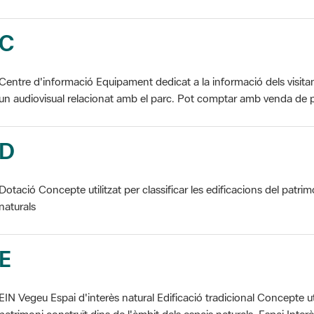
C
Centre d'informació Equipament dedicat a la informació dels visita
un audiovisual relacionat amb el parc. Pot comptar amb venda de p
D
Dotació Concepte utilitzat per classificar les edificacions del patrim
naturals
E
EIN Vegeu Espai d'interès natural Edificació tradicional Concepte util
patrimoni construït dins de l'àmbit dels espais naturals. Espai Interès