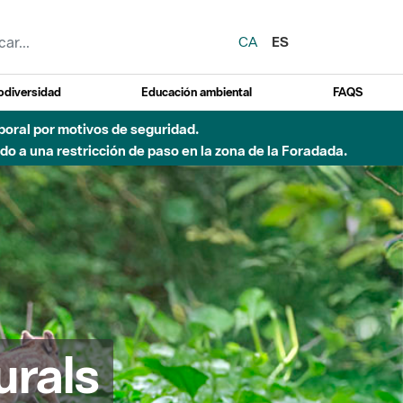
CA
ES
odiversidad
Educación ambiental
FAQS
 a obras de construcción de una pasarela sobre el río
urals