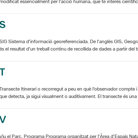
S
SIG Sistema d'informació georeferenciada. De l'anglès GIS, Geogr
és el resultat d'un treball continu de recollida de dades a partir del t
T
Transecte Itinerari o recorregut a peu en què l'observador compte i 
que detecta, ja sigui visualment o auditivament. El transecte és una d
V
Viu el Parc, Programa Programa organitzat per l'Àrea d'Espais Natu
col·laboració dels ajuntaments de l'àmbit de cada parc. El programa 