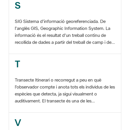
SIG Sistema d'informació georeferenciada. De
l'anglès GIS, Geographic Information System. La
informació és el resultat d'un treball continu de
recollida de dades a partir del treball de camp i de...
T
Transecte Itinerari o recorregut a peu en què
l'observador compte i anota tots els individus de les
espècies que detecta, ja sigui visualment o
auditivament. El transecte és una de les...
V
Viu el Parc, Programa Programa organitzat per
l'Àrea d'Espais Naturals de la Diputació de