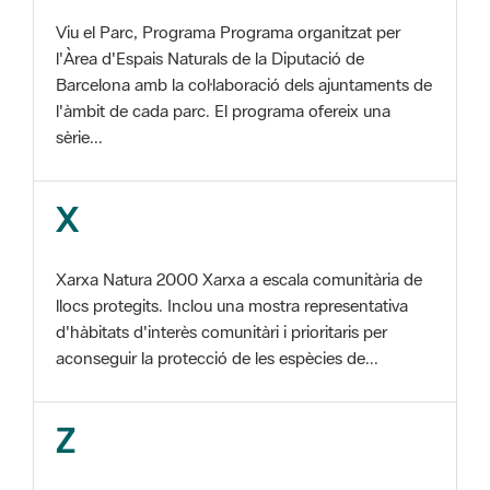
Barcelona amb la col·laboració dels ajuntaments de
l'àmbit de cada parc. El programa ofereix una
sèrie...
X
Xarxa Natura 2000 Xarxa a escala comunitària de
llocs protegits. Inclou una mostra representativa
d'hàbitats d'interès comunitàri i prioritaris per
aconseguir la protecció de les espècies de...
Z
ZEC Zona d'especial conservació. En la fase
tercera de Xarxa Natura 2000 els llocs
d'importància comunitària són designats com a