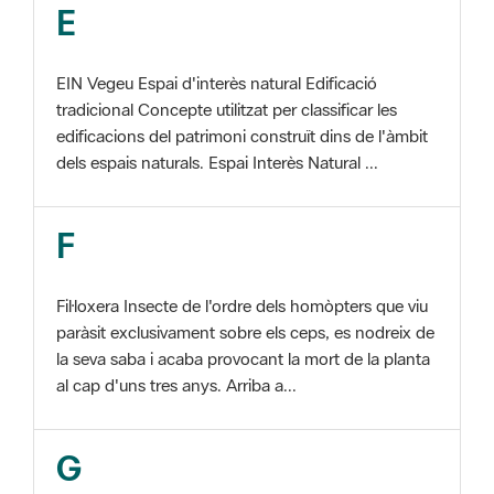
EIN Vegeu Espai d'interès natural Edificació
tradicional Concepte utilitzat per classificar les
edificacions del patrimoni construït dins de l'àmbit
dels espais naturals. Espai Interès Natural ...
F
Fil·loxera Insecte de l'ordre dels homòpters que viu
paràsit exclusivament sobre els ceps, es nodreix de
la seva saba i acaba provocant la mort de la planta
al cap d'uns tres anys. Arriba a...
G
GIS Veure SIG