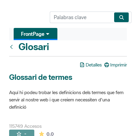
FrontPage
Glosari
FrontPage
Detalles
Imprimir
Glossari de termes
Aquí hi podeu trobar les definicions dels termes que fem
servir al nostre web i que creiem necessiten d'una
definició
115749 Accesos
La valoración media es de 0 estrellas de 
-
0.0
Páginas secundarias (16)