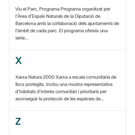
Barcelona amb la col·laboració dels ajuntaments de
l'àmbit de cada parc. El programa ofereix una
sèrie...
X
Xarxa Natura 2000 Xarxa a escala comunitària de
llocs protegits. Inclou una mostra representativa
d'hàbitats d'interès comunitàri i prioritaris per
aconseguir la protecció de les espècies de...
Z
ZEC Zona d'especial conservació. En la fase
tercera de Xarxa Natura 2000 els llocs
d'importància comunitària són designats com a