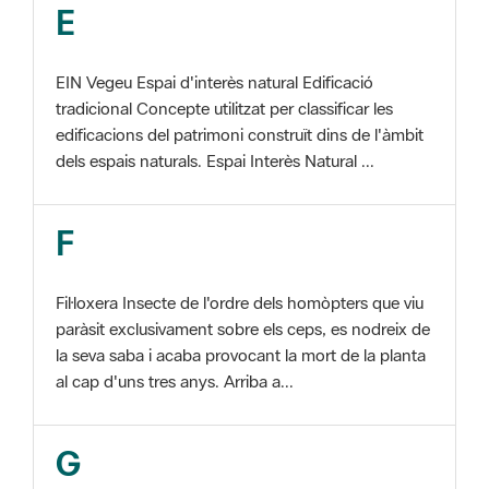
EIN Vegeu Espai d'interès natural Edificació
tradicional Concepte utilitzat per classificar les
edificacions del patrimoni construït dins de l'àmbit
dels espais naturals. Espai Interès Natural ...
F
Fil·loxera Insecte de l'ordre dels homòpters que viu
paràsit exclusivament sobre els ceps, es nodreix de
la seva saba i acaba provocant la mort de la planta
al cap d'uns tres anys. Arriba a...
G
GIS Veure SIG