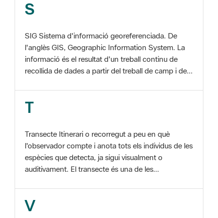
SIG Sistema d'informació georeferenciada. De
l'anglès GIS, Geographic Information System. La
informació és el resultat d'un treball continu de
recollida de dades a partir del treball de camp i de...
T
Transecte Itinerari o recorregut a peu en què
l'observador compte i anota tots els individus de les
espècies que detecta, ja sigui visualment o
auditivament. El transecte és una de les...
V
Viu el Parc, Programa Programa organitzat per
l'Àrea d'Espais Naturals de la Diputació de