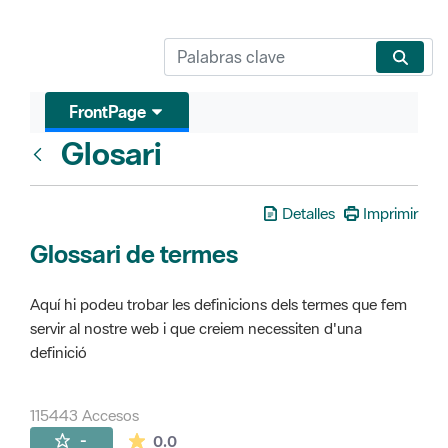
FrontPage
Glosari
FrontPage
Detalles
Imprimir
Glossari de termes
Aquí hi podeu trobar les definicions dels termes que fem
servir al nostre web i que creiem necessiten d'una
definició
115443 Accesos
La valoración media es de 0 estrellas de 
-
0.0
Páginas secundarias (16)