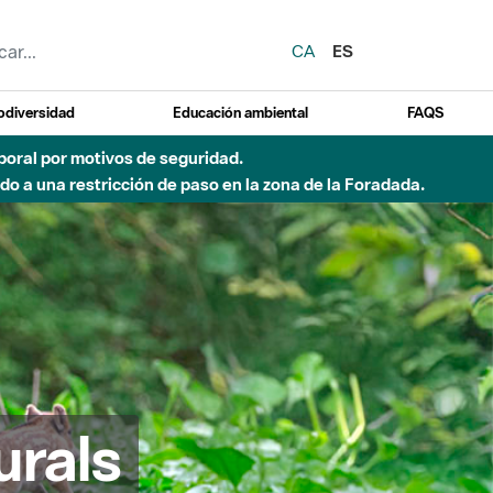
CA
ES
odiversidad
Educación ambiental
FAQS
o de incendio)
urals