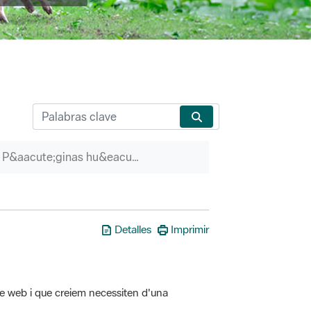
P&aacute;ginas hu&eacute;rfanas
Detalles
Imprimir
tre web i que creiem necessiten d'una