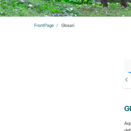
FrontPage
Glosari
Fr
Gl
Aqu
def