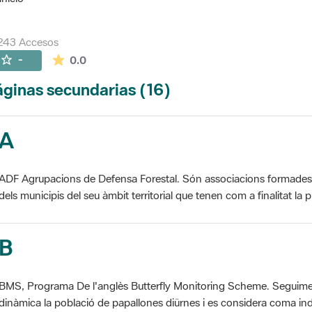
243 Accesos
La valoración media es de 0 estrellas de 5.
-
0.0
ginas secundarias (16)
A
ADF Agrupacions de Defensa Forestal. Són associacions formades pe
dels municipis del seu àmbit territorial que tenen com a finalitat la pr
B
BMS, Programa De l'anglès Butterfly Monitoring Scheme. Seguime
dinàmica la població de papallones diürnes i es considera coma ind