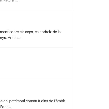
vament sobre els ceps, es nodreix de la
ys. Arriba a...
ons del patrimoni construït dins de l'àmbit
 Fons...