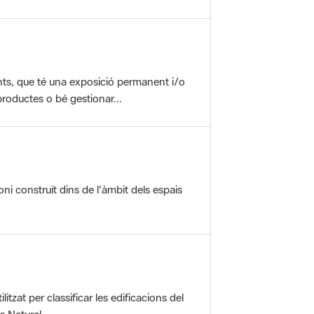
nts, que té una exposició permanent i/o
roductes o bé gestionar...
oni construït dins de l'àmbit dels espais
itzat per classificar les edificacions del
 Natural ...