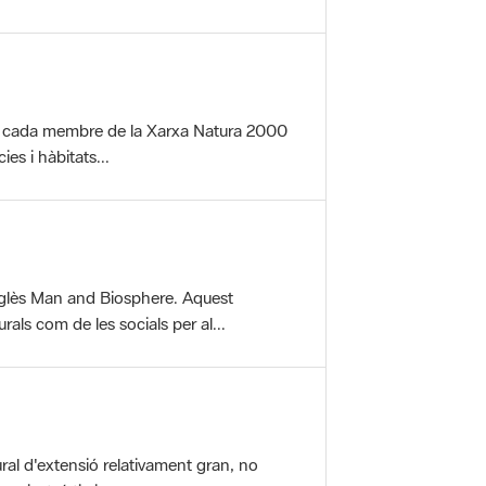
per cada membre de la Xarxa Natura 2000
es i hàbitats...
glès Man and Biosphere. Aquest
als com de les socials per al...
ral d'extensió relativament gran, no
aisatgístic i...