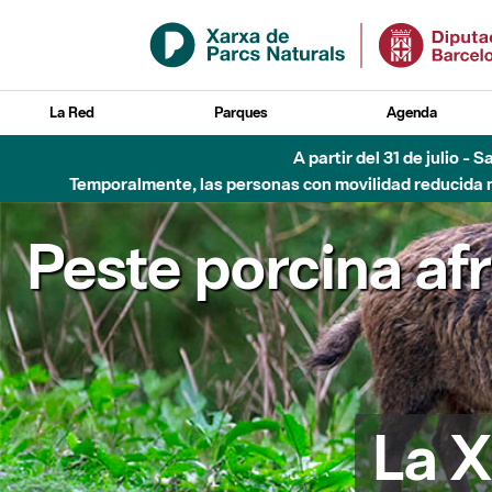
Saltar al contenido principal
La Red
Parques
Agenda
5 de ago
Peste porcina af
La X