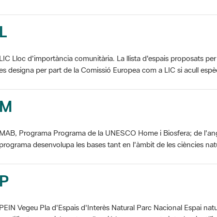
L
LIC Lloc d'importància comunitària. La llista d'espais proposats 
es designa per part de la Comissió Europea com a LIC si acull espèci
M
MAB, Programa Programa de la UNESCO Home i Biosfera; de l'an
programa desenvolupa les bases tant en l'àmbit de les ciències natur
P
PEIN Vegeu Pla d'Espais d'Interès Natural Parc Nacional Espai natu
modificat essencialment per l'acció humana, que te interès científic, p