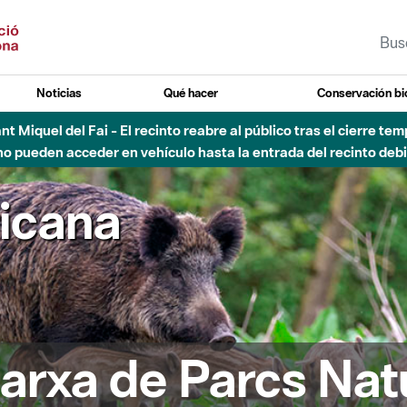
Noticias
Qué hacer
Conservación bi
sto - Sant Llorenç-Obac - Nivel 3 del Plan Alfa (peligro muy alt
ricana
arxa de Parcs Nat