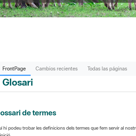
FrontPage
Cambios recientes
Todas las páginas
Glosari
ontPage
ossari de termes
í hi podeu trobar les definicions dels termes que fem servir al nos
inició