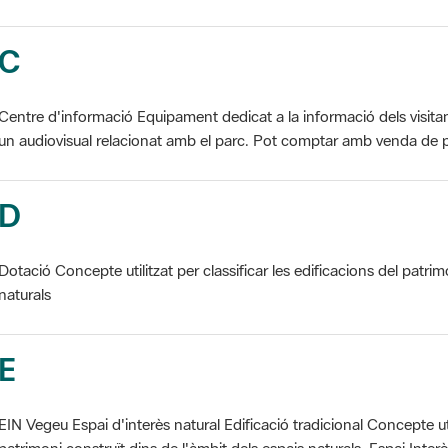
C
Centre d'informació Equipament dedicat a la informació dels visita
un audiovisual relacionat amb el parc. Pot comptar amb venda de p
D
Dotació Concepte utilitzat per classificar les edificacions del patrim
naturals
E
EIN Vegeu Espai d'interès natural Edificació tradicional Concepte util
patrimoni construït dins de l'àmbit dels espais naturals. Espai Interès