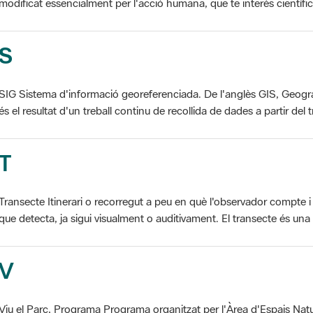
S
SIG Sistema d'informació georeferenciada. De l'anglès GIS, Geogr
és el resultat d'un treball continu de recollida de dades a partir del t
T
Transecte Itinerari o recorregut a peu en què l'observador compte i 
que detecta, ja sigui visualment o auditivament. El transecte és una d
V
Viu el Parc, Programa Programa organitzat per l'Àrea d'Espais Natu
col·laboració dels ajuntaments de l'àmbit de cada parc. El programa 