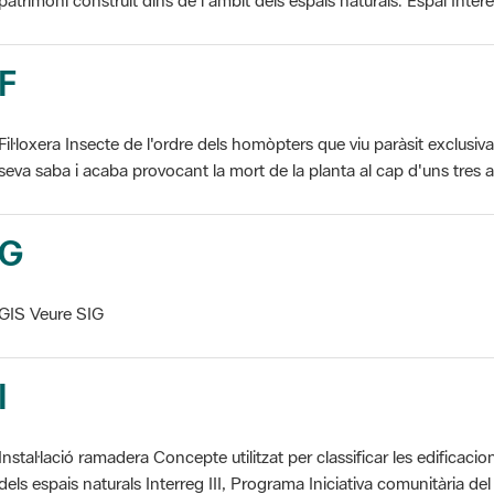
F
Fil·loxera Insecte de l'ordre dels homòpters que viu paràsit exclusi
seva saba i acaba provocant la mort de la planta al cap d'uns tres an
G
GIS Veure SIG
I
Instal·lació ramadera Concepte utilitzat per classificar les edificaci
dels espais naturals Interreg III, Programa Iniciativa comunitària del