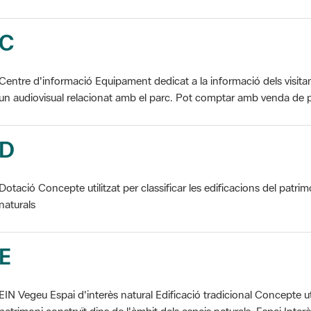
C
Centre d'informació Equipament dedicat a la informació dels visita
un audiovisual relacionat amb el parc. Pot comptar amb venda de p
D
Dotació Concepte utilitzat per classificar les edificacions del patrim
naturals
E
EIN Vegeu Espai d'interès natural Edificació tradicional Concepte util
patrimoni construït dins de l'àmbit dels espais naturals. Espai Interès