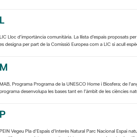
L
LIC Lloc d'importància comunitària. La llista d'espais proposats 
es designa per part de la Comissió Europea com a LIC si acull espèci
M
MAB, Programa Programa de la UNESCO Home i Biosfera; de l'an
programa desenvolupa les bases tant en l'àmbit de les ciències natur
P
PEIN Vegeu Pla d'Espais d'Interès Natural Parc Nacional Espai natu
modificat essencialment per l'acció humana, que te interès científic, p