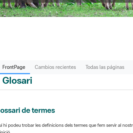
FrontPage
Cambios recientes
Todas las páginas
Glosari
ontPage
ossari de termes
í hi podeu trobar les definicions dels termes que fem servir al nos
inició