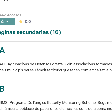
442 Accesos
La valoración media es de 0 estrellas de 5.
-
0.0
ginas secundarias (16)
A
ADF Agrupacions de Defensa Forestal. Són associacions formades pe
dels municipis del seu àmbit territorial que tenen com a finalitat la pr
B
BMS, Programa De l'anglès Butterfly Monitoring Scheme. Seguime
dinàmica la població de papallones diürnes i es considera coma ind