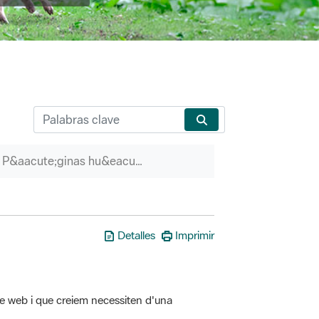
P&aacute;ginas hu&eacute;rfanas
Detalles
Imprimir
tre web i que creiem necessiten d'una