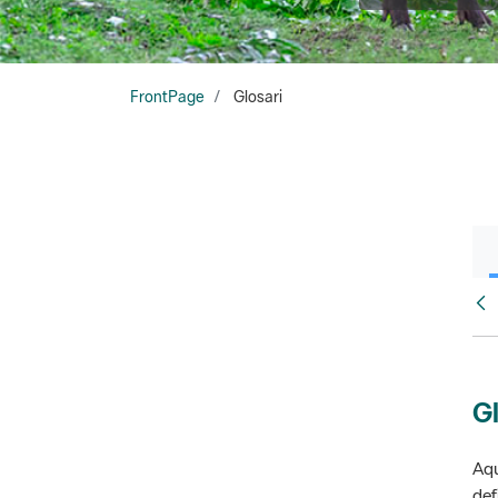
FrontPage
Glosari
Fr
Gl
Aqu
def