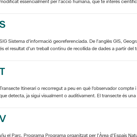
S
SIG Sistema d'informació georeferenciada. De l'anglès GIS, Geogr
és el resultat d'un treball continu de recollida de dades a partir del t
T
Transecte Itinerari o recorregut a peu en què l'observador compte i 
que detecta, ja sigui visualment o auditivament. El transecte és una d
V
Viu el Parc, Programa Programa organitzat per l'Àrea d'Espais Natu
col·laboració dels ajuntaments de l'àmbit de cada parc. El programa 