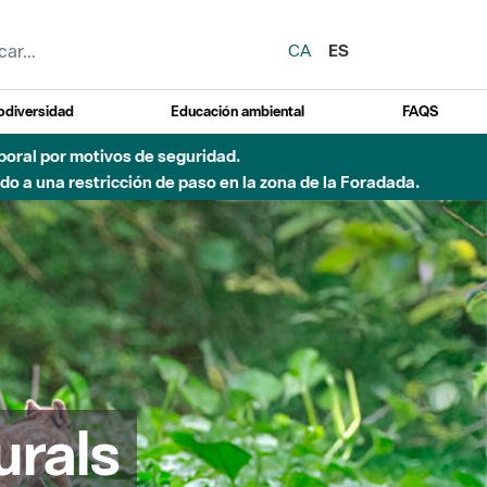
CA
ES
odiversidad
Educación ambiental
FAQS
 a obras de construcción de una pasarela sobre el río
urals