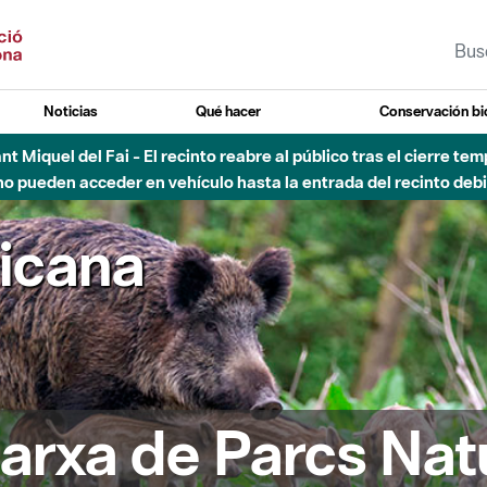
Noticias
Qué hacer
Conservación bi
 - Afectaciones en el cauce del Parque Fluvial del Besòs debido
ricana
arxa de Parcs Nat