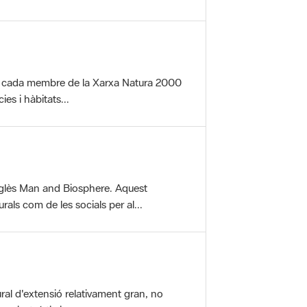
per cada membre de la Xarxa Natura 2000
es i hàbitats...
glès Man and Biosphere. Aquest
als com de les socials per al...
ral d'extensió relativament gran, no
aisatgístic i...