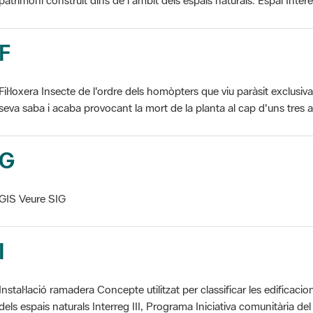
F
Fil·loxera Insecte de l'ordre dels homòpters que viu paràsit exclusi
seva saba i acaba provocant la mort de la planta al cap d'uns tres an
G
GIS Veure SIG
I
Instal·lació ramadera Concepte utilitzat per classificar les edificaci
dels espais naturals Interreg III, Programa Iniciativa comunitària del