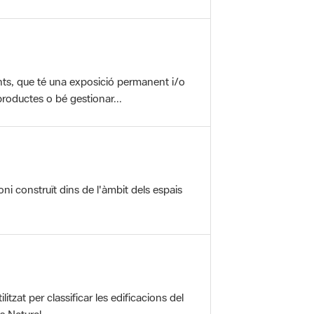
nts, que té una exposició permanent i/o
roductes o bé gestionar...
oni construït dins de l'àmbit dels espais
itzat per classificar les edificacions del
 Natural ...