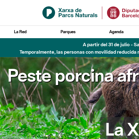
Saltar al contenido principal
La Red
Parques
Agenda
Hasta diciembre de 2026 - Parque Fluvial Besós
Peste porcina af
La X