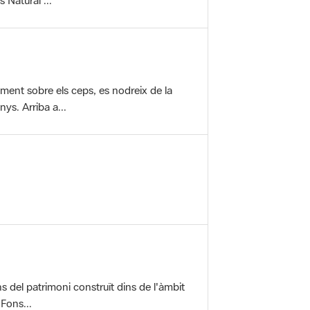
vament sobre els ceps, es nodreix de la
ys. Arriba a...
ons del patrimoni construït dins de l'àmbit
 Fons...