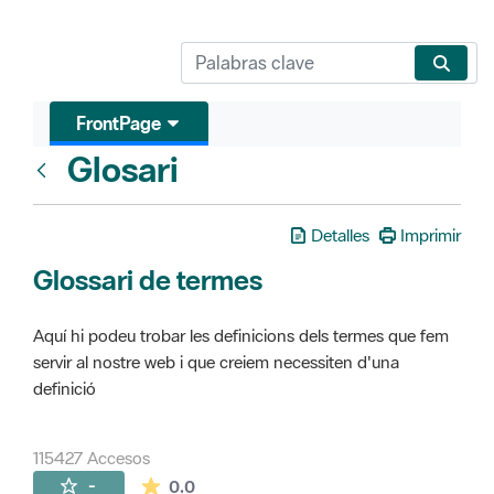
FrontPage
Glosari
FrontPage
Detalles
Imprimir
Glossari de termes
Aquí hi podeu trobar les definicions dels termes que fem
servir al nostre web i que creiem necessiten d'una
definició
115427 Accesos
La valoración media es de 0 estrellas de 
-
0.0
Páginas secundarias (16)