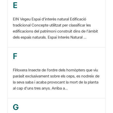
EIN Vegeu Espai d'interès natural Edificació
tradicional Concepte utilitzat per classificar les
edificacions del patrimoni construït dins de l'àmbit
dels espais naturals. Espai Interès Natural ...
F
Fil·loxera Insecte de l'ordre dels homòpters que viu
paràsit exclusivament sobre els ceps, es nodreix de
la seva saba i acaba provocant la mort de la planta
al cap d'uns tres anys. Arriba a...
G
GIS Veure SIG