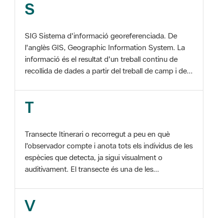
SIG Sistema d'informació georeferenciada. De
l'anglès GIS, Geographic Information System. La
informació és el resultat d'un treball continu de
recollida de dades a partir del treball de camp i de...
T
Transecte Itinerari o recorregut a peu en què
l'observador compte i anota tots els individus de les
espècies que detecta, ja sigui visualment o
auditivament. El transecte és una de les...
V
Viu el Parc, Programa Programa organitzat per
l'Àrea d'Espais Naturals de la Diputació de