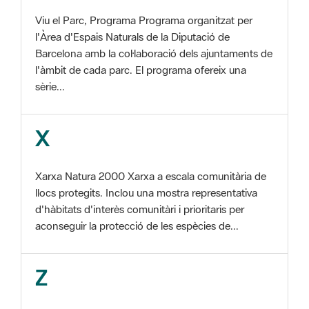
Barcelona amb la col·laboració dels ajuntaments de
l'àmbit de cada parc. El programa ofereix una
sèrie...
X
Xarxa Natura 2000 Xarxa a escala comunitària de
llocs protegits. Inclou una mostra representativa
d'hàbitats d'interès comunitàri i prioritaris per
aconseguir la protecció de les espècies de...
Z
ZEC Zona d'especial conservació. En la fase
tercera de Xarxa Natura 2000 els llocs
d'importància comunitària són designats com a