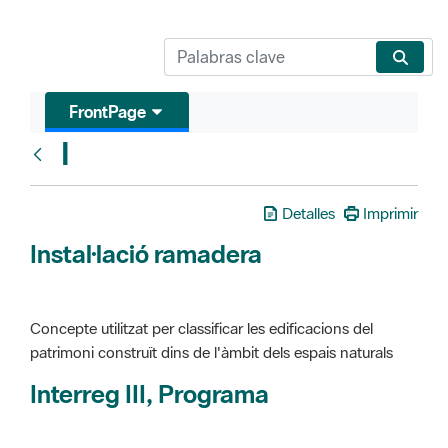
FrontPage
I
Glosari
Detalles
Imprimir
Instal·lació ramadera
Concepte utilitzat per classificar les edificacions del
patrimoni construït dins de l'àmbit dels espais naturals
Interreg III, Programa