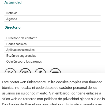
Actualidad
Noticias
Agenda
Directorio
Directorio de contacto
Redes sociales
Aplicaciones móviles
Buzón de sugerencias
Opinión sobre los parques
Este portal web únicamente utiliza cookies propias con finalidad
MAPA WEB
AVISO LEGAL
ACCESIBILIDAD
técnica, no recaba ni cede datos de carácter personal de los
usuarios sin su conocimiento. Sin embargo, contiene enlaces a
Diputación de Barcelona. Edifici Llacuna, 1a planta. Badajoz, 49.
sitios web de terceros con políticas de privacidad ajenas a la de la
08005 Barcelona. Tel. 934 022 428 / xarxaparcs@diba.cat
Diputación de Barcelona que usted podrá decidir si acepta o no