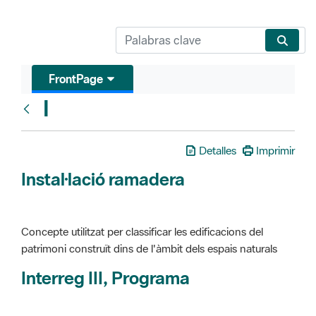
FrontPage
I
Glosari
Detalles
Imprimir
Instal·lació ramadera
Concepte utilitzat per classificar les edificacions del
patrimoni construït dins de l'àmbit dels espais naturals
Interreg III, Programa