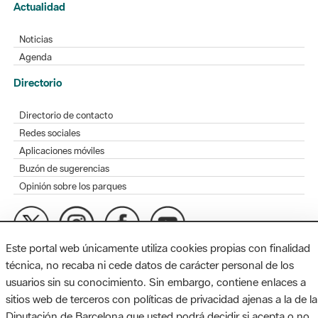
Actualidad
Noticias
Agenda
Directorio
Directorio de contacto
Redes sociales
Aplicaciones móviles
Buzón de sugerencias
Opinión sobre los parques
Este portal web únicamente utiliza cookies propias con finalidad
MAPA WEB
AVISO LEGAL
ACCESIBILIDAD
técnica, no recaba ni cede datos de carácter personal de los
usuarios sin su conocimiento. Sin embargo, contiene enlaces a
Diputación de Barcelona. Edifici Llacuna, 1a planta. Badajoz, 49.
sitios web de terceros con políticas de privacidad ajenas a la de la
08005 Barcelona. Tel. 934 022 428 / xarxaparcs@diba.cat
Diputación de Barcelona que usted podrá decidir si acepta o no