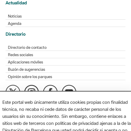
Actualidad
Noticias
Agenda
Directorio
Directorio de contacto
Redes sociales
Aplicaciones móviles
Buzón de sugerencias
Opinión sobre los parques
Este portal web únicamente utiliza cookies propias con finalidad
MAPA WEB
AVISO LEGAL
ACCESIBILIDAD
técnica, no recaba ni cede datos de carácter personal de los
usuarios sin su conocimiento. Sin embargo, contiene enlaces a
Diputación de Barcelona. Edifici Llacuna, 1a planta. Badajoz, 49.
sitios web de terceros con políticas de privacidad ajenas a la de la
08005 Barcelona. Tel. 934 022 428 / xarxaparcs@diba.cat
Diputación de Barcelona que usted podrá decidir si acepta o no