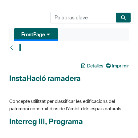
FrontPage
I
Glosari
Detalles
Imprimir
Instal·lació ramadera
Concepte utilitzat per classificar les edificacions del
patrimoni construït dins de l'àmbit dels espais naturals
Interreg III, Programa