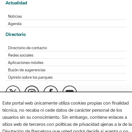
Actualidad
Noticias
Agenda
Directorio
Directorio de contacto
Redes sociales
Aplicaciones móviles
Buzón de sugerencias
Opinión sobre los parques
Este portal web únicamente utiliza cookies propias con finalidad
MAPA WEB
AVISO LEGAL
ACCESIBILIDAD
técnica, no recaba ni cede datos de carácter personal de los
usuarios sin su conocimiento. Sin embargo, contiene enlaces a
Diputación de Barcelona. Edifici Llacuna, 1a planta. Badajoz, 49.
sitios web de terceros con políticas de privacidad ajenas a la de la
08005 Barcelona. Tel. 934 022 428 / xarxaparcs@diba.cat
Diputación de Barcelona que usted podrá decidir si acepta o no