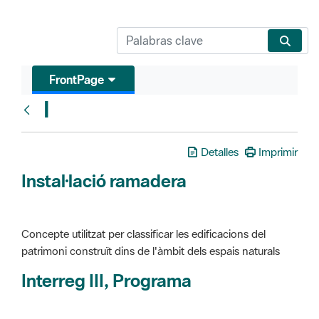
FrontPage
I
Glosari
Detalles
Imprimir
Instal·lació ramadera
Concepte utilitzat per classificar les edificacions del
patrimoni construït dins de l'àmbit dels espais naturals
Interreg III, Programa