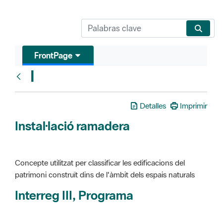
FrontPage
I
Glosari
Detalles
Imprimir
Instal·lació ramadera
Concepte utilitzat per classificar les edificacions del
patrimoni construït dins de l'àmbit dels espais naturals
Interreg III, Programa