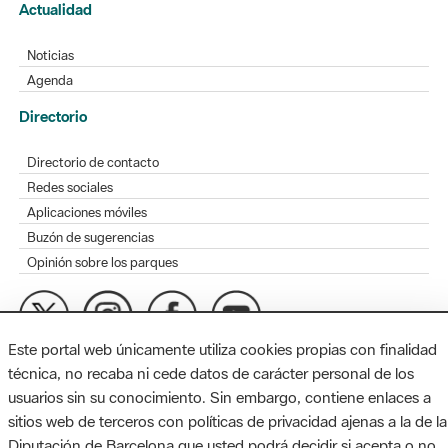
Actualidad
Noticias
Agenda
Directorio
Directorio de contacto
Redes sociales
Aplicaciones móviles
Buzón de sugerencias
Opinión sobre los parques
Este portal web únicamente utiliza cookies propias con finalidad
MAPA WEB
AVISO LEGAL
ACCESIBILIDAD
técnica, no recaba ni cede datos de carácter personal de los
usuarios sin su conocimiento. Sin embargo, contiene enlaces a
Diputación de Barcelona. Edifici Llacuna, 1a planta. Badajoz, 49.
sitios web de terceros con políticas de privacidad ajenas a la de la
08005 Barcelona. Tel. 934 022 428 / xarxaparcs@diba.cat
Diputación de Barcelona que usted podrá decidir si acepta o no