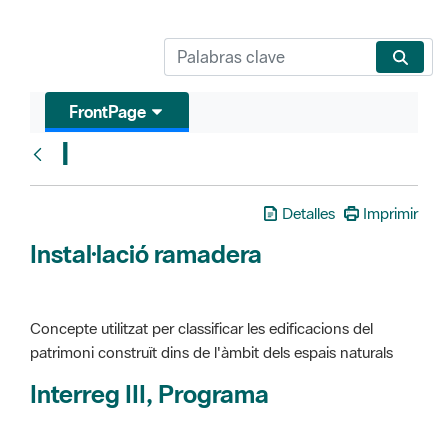
FrontPage
I
Glosari
Detalles
Imprimir
Instal·lació ramadera
Concepte utilitzat per classificar les edificacions del
patrimoni construït dins de l'àmbit dels espais naturals
Interreg III, Programa