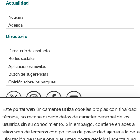
Actualidad
Noticias
Agenda
Directorio
Directorio de contacto
Redes sociales
Aplicaciones móviles
Buzón de sugerencias
Opinión sobre los parques
Este portal web únicamente utiliza cookies propias con finalidad
MAPA WEB
AVISO LEGAL
ACCESIBILIDAD
técnica, no recaba ni cede datos de carácter personal de los
usuarios sin su conocimiento. Sin embargo, contiene enlaces a
Diputación de Barcelona. Edifici Llacuna, 1a planta. Badajoz, 49.
sitios web de terceros con políticas de privacidad ajenas a la de la
08005 Barcelona. Tel. 934 022 428 / xarxaparcs@diba.cat
Diputación de Barcelona que usted podrá decidir si acepta o no