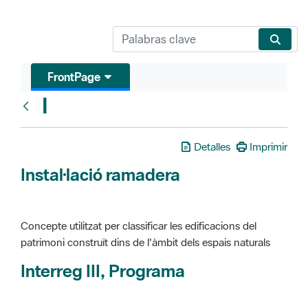
FrontPage
I
Glosari
Detalles
Imprimir
Instal·lació ramadera
Concepte utilitzat per classificar les edificacions del
patrimoni construït dins de l'àmbit dels espais naturals
Interreg III, Programa