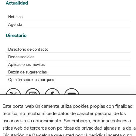
Actualidad
Noticias
Agenda
Directorio
Directorio de contacto
Redes sociales
Aplicaciones móviles
Buzón de sugerencias
Opinión sobre los parques
Este portal web únicamente utiliza cookies propias con finalidad
MAPA WEB
AVISO LEGAL
ACCESIBILIDAD
técnica, no recaba ni cede datos de carácter personal de los
usuarios sin su conocimiento. Sin embargo, contiene enlaces a
Diputación de Barcelona. Edifici Llacuna, 1a planta. Badajoz, 49.
sitios web de terceros con políticas de privacidad ajenas a la de la
08005 Barcelona. Tel. 934 022 428 / xarxaparcs@diba.cat
Diputación de Barcelona que usted podrá decidir si acepta o no