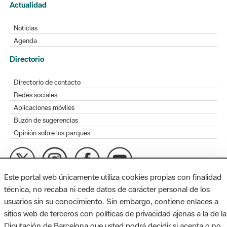
Actualidad
Noticias
Agenda
Directorio
Directorio de contacto
Redes sociales
Aplicaciones móviles
Buzón de sugerencias
Opinión sobre los parques
Este portal web únicamente utiliza cookies propias con finalidad
MAPA WEB
AVISO LEGAL
ACCESIBILIDAD
técnica, no recaba ni cede datos de carácter personal de los
usuarios sin su conocimiento. Sin embargo, contiene enlaces a
Diputación de Barcelona. Edifici Llacuna, 1a planta. Badajoz, 49.
sitios web de terceros con políticas de privacidad ajenas a la de la
08005 Barcelona. Tel. 934 022 428 / xarxaparcs@diba.cat
Diputación de Barcelona que usted podrá decidir si acepta o no