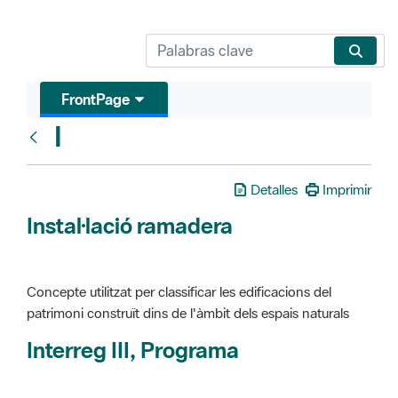
FrontPage
I
Glosari
Detalles
Imprimir
Instal·lació ramadera
Concepte utilitzat per classificar les edificacions del
patrimoni construït dins de l'àmbit dels espais naturals
Interreg III, Programa