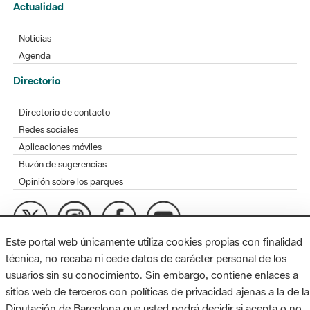
Actualidad
Noticias
Agenda
Directorio
Directorio de contacto
Redes sociales
Aplicaciones móviles
Buzón de sugerencias
Opinión sobre los parques
Este portal web únicamente utiliza cookies propias con finalidad
MAPA WEB
AVISO LEGAL
ACCESIBILIDAD
técnica, no recaba ni cede datos de carácter personal de los
usuarios sin su conocimiento. Sin embargo, contiene enlaces a
Diputación de Barcelona. Edifici Llacuna, 1a planta. Badajoz, 49.
sitios web de terceros con políticas de privacidad ajenas a la de la
08005 Barcelona. Tel. 934 022 428 / xarxaparcs@diba.cat
Diputación de Barcelona que usted podrá decidir si acepta o no