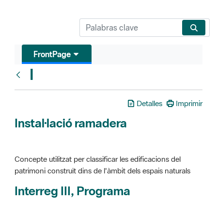
FrontPage
I
Glosari
Detalles
Imprimir
Instal·lació ramadera
Concepte utilitzat per classificar les edificacions del
patrimoni construït dins de l'àmbit dels espais naturals
Interreg III, Programa