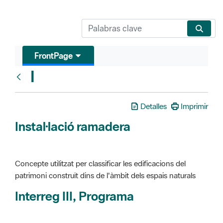
FrontPage
I
Glosari
Detalles
Imprimir
Instal·lació ramadera
Concepte utilitzat per classificar les edificacions del
patrimoni construït dins de l'àmbit dels espais naturals
Interreg III, Programa