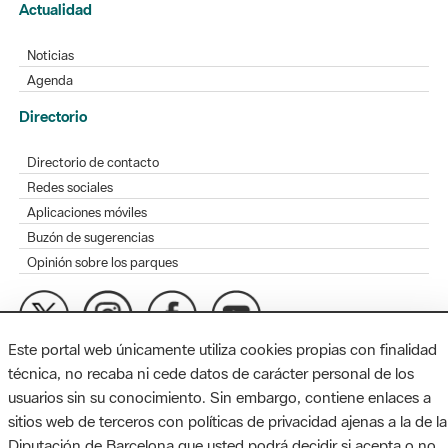
Actualidad
Noticias
Agenda
Directorio
Directorio de contacto
Redes sociales
Aplicaciones móviles
Buzón de sugerencias
Opinión sobre los parques
Este portal web únicamente utiliza cookies propias con finalidad
MAPA WEB
AVISO LEGAL
ACCESIBILIDAD
técnica, no recaba ni cede datos de carácter personal de los
usuarios sin su conocimiento. Sin embargo, contiene enlaces a
Diputación de Barcelona. Edifici Llacuna, 1a planta. Badajoz, 49.
sitios web de terceros con políticas de privacidad ajenas a la de la
08005 Barcelona. Tel. 934 022 428 / xarxaparcs@diba.cat
Diputación de Barcelona que usted podrá decidir si acepta o no