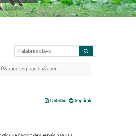
P&aacute;ginas hu&eacute;rfanas
Detalles
Imprimir
t dins de l'àmbit dels espais naturals