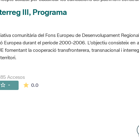
terreg III, Programa
ciativa comunitària del Fons Europeu de Desenvolupament Regional 
ó Europea durant el període 2000-2006. L'objectiu consisteix en 
UE fomentant la cooperació transfronterera, transnacional i interre
territori.
385 Accesos
La valoración media es de 0 estrellas de 5.
-
0.0