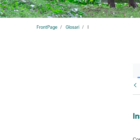
FrontPage
Glosari
I
Glo
In
Con