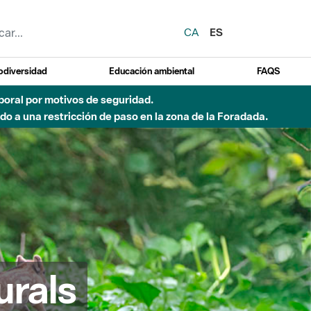
CA
ES
odiversidad
Educación ambiental
FAQS
emporal por motivos de seguridad.
o a una restricción de paso en la zona de la Foradada.
urals