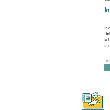
In
Ini
Uni
la 
del 
111