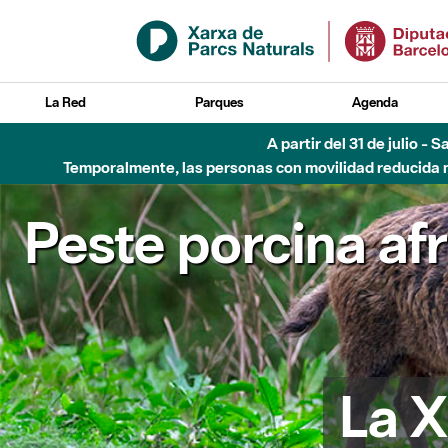
Saltar al contenido principal
La Red
Parques
Agenda
A partir del 31 de julio - 
Temporalmente, las personas con movilidad reducida no
Peste porcina af
La X