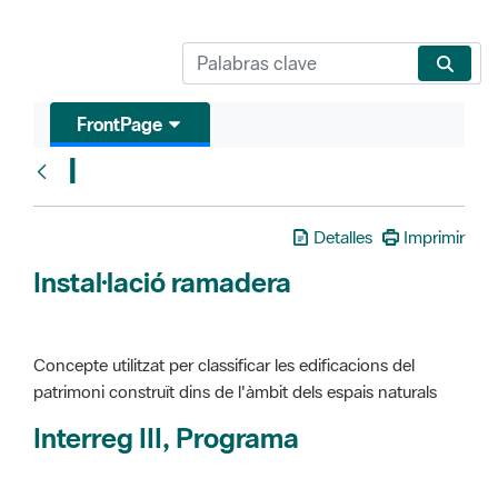
FrontPage
I
Glosari
Detalles
Imprimir
Instal·lació ramadera
Concepte utilitzat per classificar les edificacions del
patrimoni construït dins de l'àmbit dels espais naturals
Interreg III, Programa