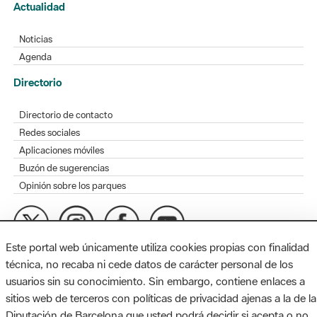
Actualidad
Noticias
Agenda
Directorio
Directorio de contacto
Redes sociales
Aplicaciones móviles
Buzón de sugerencias
Opinión sobre los parques
Este portal web únicamente utiliza cookies propias con finalidad
MAPA WEB
AVISO LEGAL
ACCESIBILIDAD
técnica, no recaba ni cede datos de carácter personal de los
usuarios sin su conocimiento. Sin embargo, contiene enlaces a
Diputación de Barcelona. Edifici Llacuna, 1a planta. Badajoz, 49.
sitios web de terceros con políticas de privacidad ajenas a la de la
08005 Barcelona. Tel. 934 022 428 / xarxaparcs@diba.cat
Diputación de Barcelona que usted podrá decidir si acepta o no