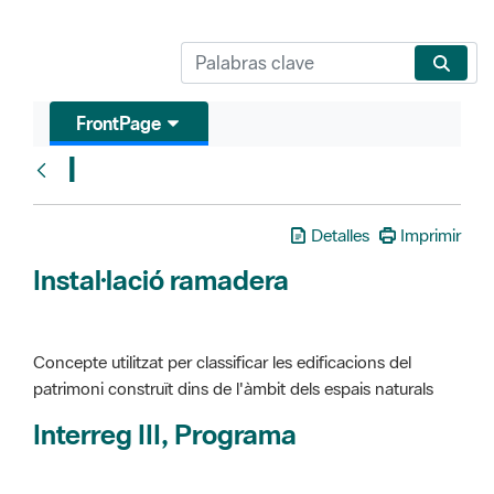
FrontPage
I
Glosari
Detalles
Imprimir
Instal·lació ramadera
Concepte utilitzat per classificar les edificacions del
patrimoni construït dins de l'àmbit dels espais naturals
Interreg III, Programa