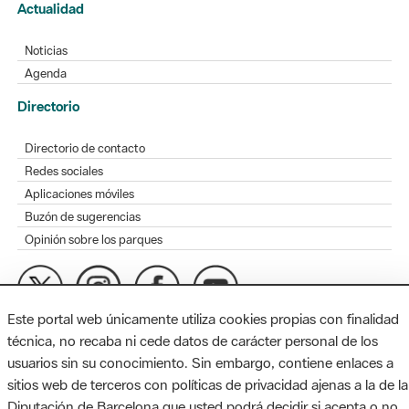
Actualidad
Noticias
Agenda
Directorio
Directorio de contacto
Redes sociales
Aplicaciones móviles
Buzón de sugerencias
Opinión sobre los parques
Este portal web únicamente utiliza cookies propias con finalidad
MAPA WEB
AVISO LEGAL
ACCESIBILIDAD
técnica, no recaba ni cede datos de carácter personal de los
usuarios sin su conocimiento. Sin embargo, contiene enlaces a
Diputación de Barcelona. Edifici Llacuna, 1a planta. Badajoz, 49.
sitios web de terceros con políticas de privacidad ajenas a la de la
08005 Barcelona. Tel. 934 022 428 / xarxaparcs@diba.cat
Diputación de Barcelona que usted podrá decidir si acepta o no